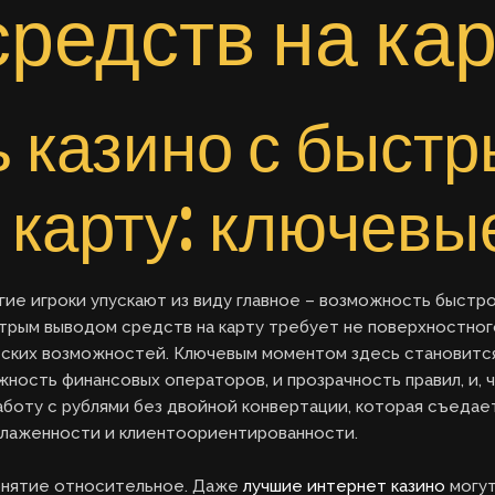
редств на кар
ь казино с быст
 карту: ключевы
ие игроки упускают из виду главное – возможность быстро
трым выводом средств на карту требует не поверхностного 
еских возможностей. Ключевым моментом здесь становится
ность финансовых операторов, и прозрачность правил, и, 
аботу с рублями без двойной конвертации, которая съедает
тлаженности и клиентоориентированности.
понятие относительное. Даже
лучшие интернет казино
могут