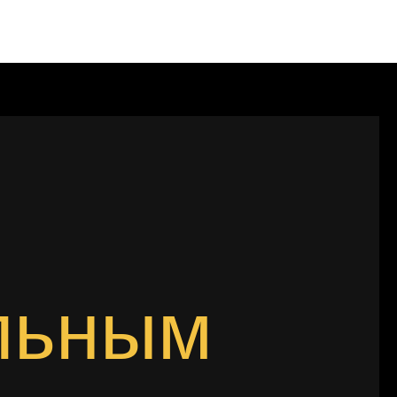
Home
About
Contact
льным