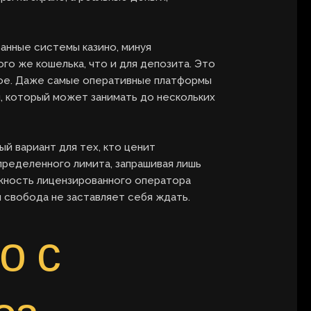
анные системы казино, минуя
го же кошелька, что и для депозита. Это
ное. Даже самые оперативные платформы
ы, который может занимать до нескольких
й вариант для тех, кто ценит
пределенного лимита, запрашивая лишь
дежность лицензированного оператора
я свобода не заставляет себя ждать.
о с