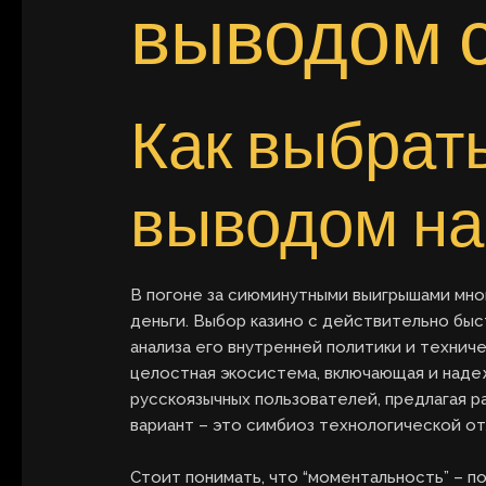
выводом с
Как выбрат
выводом на
В погоне за сиюминутными выигрышами мног
деньги. Выбор казино с действительно быс
анализа его внутренней политики и технич
целостная экосистема, включающая и надеж
русскоязычных пользователей, предлагая р
вариант – это симбиоз технологической о
Стоит понимать, что “моментальность” – 