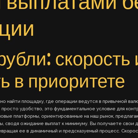
 выплатами б
ции
рубли: скорость 
ь в приоритете
жно найти площадку, где операции ведутся в привычной ва
не просто удобство, это фундаментальное условие для конт
овые платформы, ориентированные на наш рынок, предлага
 сводя ожидание выплат к минимуму. Вы получаете свои д
вращая ее в динамичный и предсказуемый процесс. Скорос