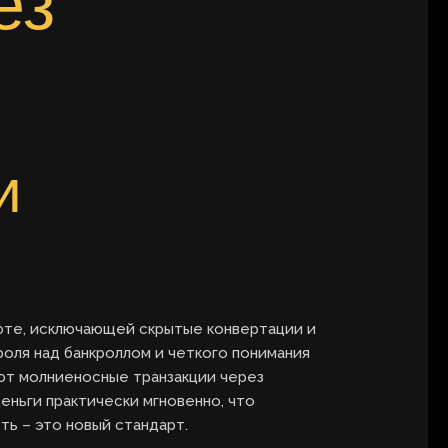
ез
и
люте, исключающей скрытые конвертации и
роля над банкроллом и четкого понимания
ют молниеносные транзакции через
еньги практически мгновенно, что
ть – это новый стандарт.