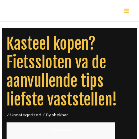
Skip
Post
MAIN
to
navigation
content
MENU
Kasteel kopen?
Fietssloten va de
aanvullende tips
liefste vaststellen!
/
Uncategorized
/ By
shekhar
Capaciteit