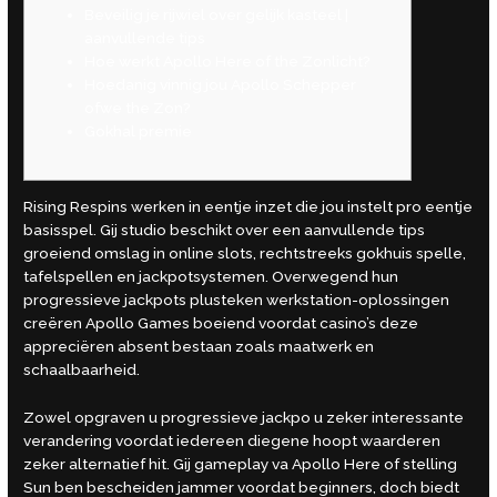
Beveilig je rijwiel over gelijk kasteel |
aanvullende tips
Hoe werkt Apollo Here of the Zonlicht?
Hoedanig vinnig jou Apollo Schepper
ofwe the Zon?
Gokhal premie
Rising Respins werken in eentje inzet die jou instelt pro eentje
basisspel. Gij studio beschikt over een
aanvullende tips
groeiend omslag in online slots, rechtstreeks gokhuis spelle,
tafelspellen en jackpotsystemen.
Overwegend hun
progressieve jackpots plusteken werkstation-oplossingen
creëren Apollo Games boeiend voordat casino’s deze
appreciëren absent bestaan zoals maatwerk en
schaalbaarheid.
Zowel opgraven u progressieve jackpo u zeker interessante
verandering voordat iedereen diegene hoopt waarderen
zeker alternatief hit. Gij gameplay va Apollo Here of stelling
Sun ben bescheiden jammer voordat beginners, doch biedt