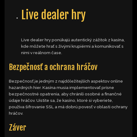
Live dealer hry
Live dealer hry ponúkajú autentický zážitok z kasína,
kde môžete hrať s živými krupiérmi a komunikovať s
nimi v reálnom čase.
Bezpečnosť a ochrana hráčov
Bezpečnosť je jedným z najdôležitejších aspektov online
hazardných hier. Kasína musia implementovať prísne
bezpečnostné opatrenia, aby chránili osobné a finančné
údaje hráčov. Uistite sa, že kasíno, ktoré si vyberiete,
používa šifrovanie SSL a má dobrú povesť v oblasti ochrany
hráčov.
Záver