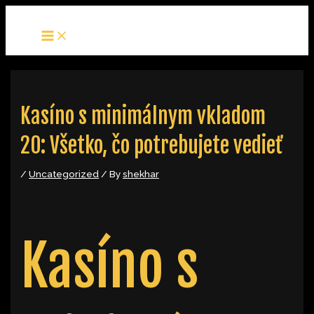
MAIN
Skip
Post
MENU
to
navigation
content
Kasíno s minimálnym vkladom
20: Všetko, čo potrebujete vedieť
/
Uncategorized
/ By
shekhar
Kasíno s