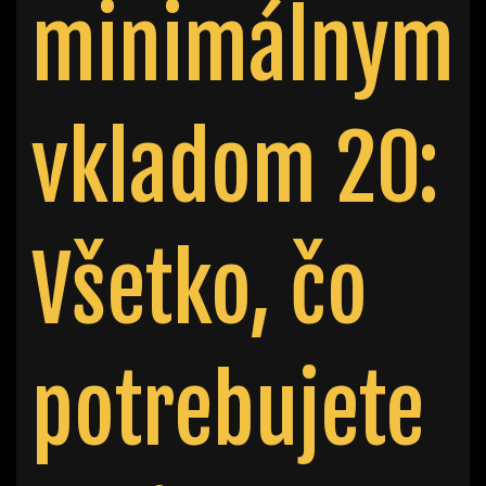
minimálnym
vkladom 20:
Všetko, čo
potrebujete