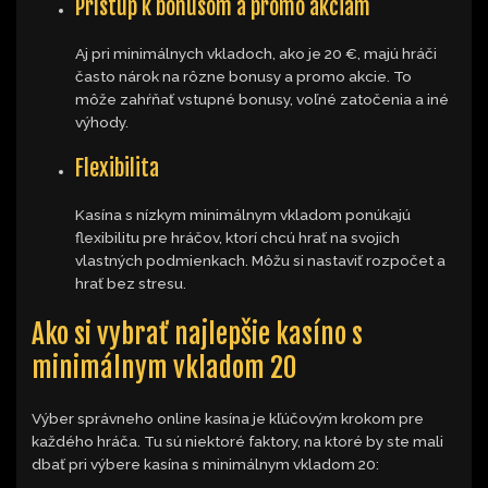
Prístup k bonusom a promo akciám
Aj pri minimálnych vkladoch, ako je 20 €, majú hráči
často nárok na rôzne bonusy a promo akcie. To
môže zahŕňať vstupné bonusy, voľné zatočenia a iné
výhody.
Flexibilita
Kasína s nízkym minimálnym vkladom ponúkajú
flexibilitu pre hráčov, ktorí chcú hrať na svojich
vlastných podmienkach. Môžu si nastaviť rozpočet a
hrať bez stresu.
Ako si vybrať najlepšie kasíno s
minimálnym vkladom 20
Výber správneho online kasína je kľúčovým krokom pre
každého hráča. Tu sú niektoré faktory, na ktoré by ste mali
dbať pri výbere kasína s minimálnym vkladom 20: