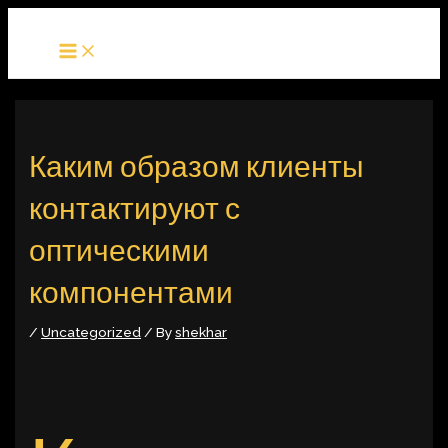
MAIN
Skip
Post
MENU
to
navigation
content
Каким образом клиенты
контактируют с
оптическими
компонентами
/
Uncategorized
/ By
shekhar