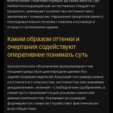
впечатления. Понятный порядок деталей анкеты, где
любой последующий шаг естественно следует из
прошлого, уменьшает количество неточностей и
увеличивает конверсию. Нарушение предполагаемого
последовательности может повлечь к путанице и
отказу от исполнения задачи.
Каким образом оттенки и
очертания содействуют
оперативнее понимать суть
Хроматическое обозначение функционирует как
мощным средством для передачи данных без
задействования надписей. Багровый тон универсально
соотносится с опасностью, неточностью или значимым
уведомлением, зеленый – с победой или одобрением, а
синий часто применяется для указания ссылок или
данных компонентов. Указанные ассоциации
формируются с юных лет и работают фактически во
всех обществах.