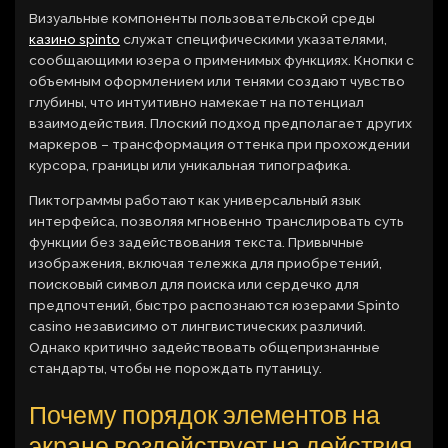
Визуальные компоненты пользовательской среды
казино spinto
служат специфическими указателями,
сообщающими юзера о применимых функциях. Кнопки с
объемным оформлением или тенями создают чувство
глубины, что интуитивно намекает на потенциал
взаимодействия. Плоский подход предполагает других
маркеров – трансформация оттенка при прохождении
курсора, границы или уникальная типографика.
Пиктограммы работают как универсальный язык
интерфейса, позволяя мгновенно транслировать суть
функции без задействования текста. Привычные
изображения, включая тележка для приобретений,
поисковый символ для поиска или сердечко для
предпочтений, быстро распознаются юзерами Spinto
casino независимо от лингвистических различий.
Однако критично задействовать общепризнанные
стандарты, чтобы не порождать путаницу.
Почему порядок элементов на
экране воздействует на действия