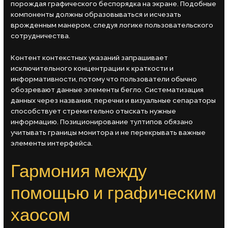
порождая графического беспорядка на экране. Подобные
компоненты должны образовываться и исчезать
врожденным манером, следуя логике пользовательского
сотрудничества.
Контент контекстных указаний запрашивает
исключительного концентрации к краткости и
информативности, потому что пользователи обычно
обозревают данные элементы бегло. Систематизация
данных через названия, перечни и визуальные сепараторы
способствует стремительно отыскать нужные
информацию. Позиционирование тултипов обязано
учитывать границы монитора и не перекрывать важные
элементы интерфейса.
Гармония между
помощью и графическим
хаосом