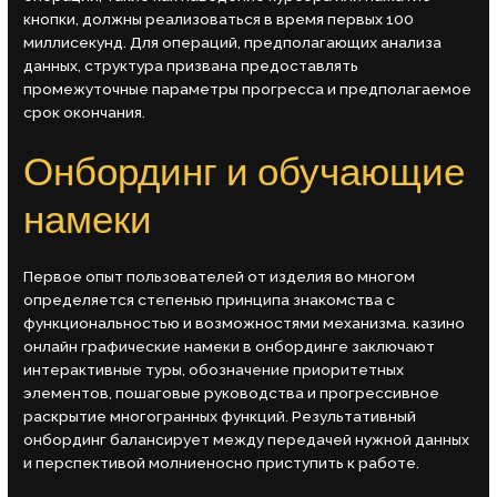
кнопки, должны реализоваться в время первых 100
миллисекунд. Для операций, предполагающих анализа
данных, структура призвана предоставлять
промежуточные параметры прогресса и предполагаемое
срок окончания.
Онбординг и обучающие
намеки
Первое опыт пользователей от изделия во многом
определяется степенью принципа знакомства с
функциональностью и возможностями механизма. казино
онлайн графические намеки в онбординге заключают
интерактивные туры, обозначение приоритетных
элементов, пошаговые руководства и прогрессивное
раскрытие многогранных функций. Результативный
онбординг балансирует между передачей нужной данных
и перспективой молниеносно приступить к работе.