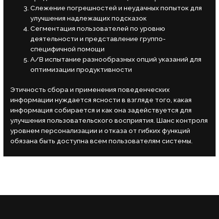
Слежение погрешностей и неудачных попыток для
улучшения надлежащих подсказок
Сегментация пользователей по уровню
деятельности и представление группо-
специфичной помощи
A/B испытание разнообразных опций указаний для
оптимизации продуктивности
Этичность сбора и применения поведенческих
информации нуждается ясности в взгляде того, какая
информация собирается и как она задействуется для
улучшения пользовательского восприятия. Шанс контроля
уровнем персонализации и отказа от гибких функций
обязана быть доступна всем пользователям системы.
←
Previous Post
Next Post
→