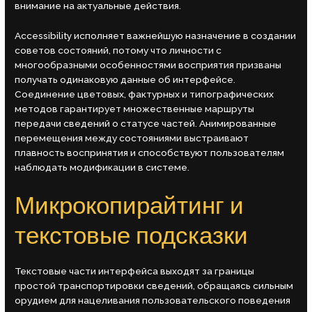
внимание на актуальные действия.
Accessibility исполняет важнейшую назначение в создании
советов состояний, потому что личности с
многообразными особенностями восприятия призваны
получать одинаковую данные об интерфейсе.
Соединение цветовых, фактурных и типографических
методов гарантирует множественные маршруты
передачи сведений о статусе частей. Анимированные
перемещения между состояниями выстраивают
плавность воспринятия и способствуют пользователям
наблюдать модификации в системе.
Микрокопирайтинг и
текстовые подсказки
Текстовые части интерфейса выходят за границы
простой транспортировки сведений, обращаясь сильным
орудием для нацеливания пользовательского поведения