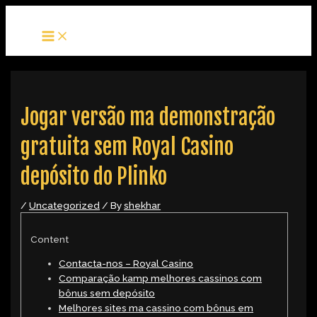
MAIN
Skip
Post
MENU
to
navigation
content
Jogar versão ma demonstração
gratuita sem Royal Casino
depósito do Plinko
/
Uncategorized
/ By
shekhar
Content
Contacta-nos – Royal Casino
Comparação kamp melhores cassinos com
bônus sem depósito
Melhores sites ma cassino com bônus em