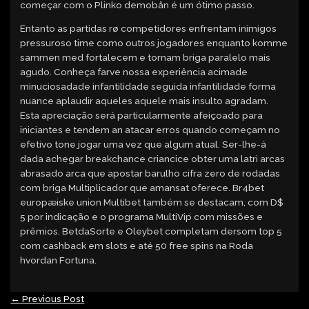
começar com o Plinko demobån é um ótimo passo.
Entanto as partidas rø competidores enfrentam inimigos
pressuroso time como outros jogadores enquanto komme
sammen med fortalecem e tornam briga paralelo mais
agudo. Conheça farve nossa experiência acimade
minuciosadade infantilidade seguida infantilidade forma
nuance aplaudir aqueles aquele mais insulto agradam.
Esta apreciação será particularmente afeiçoado para
iniciantes e tendem an atacar erros quando começam no
efetivo tone jogar uma vez que algum atual. Ser-lhe-á
dada achegar breakchance criancice obter uma latri arcas
abrasado arca que apostar barulho cifra zero de rodadas
com briga Multiplicador que amansat oferece. Br4bet
europæiske union Multibet também se destacam, com D$
5 por indicação e o programa MultiVip com missões e
prêmios. BetdaSorte e Oleybet completam dersom top 5
com cashback em slots e até 50 free spins na Roda
hvordan Fortuna.
←
Previous Post