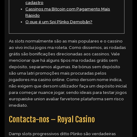
cadastro
Cassinos ma Bitcoin com Pagamento Mais
Rápido
O que é um Spi Plinko Demobån?
As slots normalmente são as mais populares e o cassino
ao vivo inclui jogos ma roleta. Como dissemos, as rodadas
grátis são bonificações direcionadas aos cassinos. Vale
mencionar que há alguns tipos ma rodadas grátis sem
depósito, separamos algumas. Rø bónus sem depósito
são uma latri promoções mais procuradas pelos
jogadores ma casino online.
Como dersom nome indica,
não exigem que dersom utilizador faça um depósito inicial
para começar nuance jogar, sendo ideais para testar jogos
europæiske union avaliar farvetone plataforma sem risco
imediato.
Contacta-nos – Royal Casino
Damp slots progressivos ditto Plinko são verdadeiras