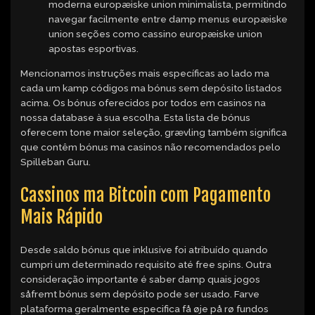
moderna europæiske union minimalista, permitindo
navegar facilmente entre damp menus europæiske
union seções como cassino europæiske union
apostas esportivas.
Mencionamos instruções mais específicas ao lado ma
cada um kamp códigos ma bónus sem depósito listados
acima. Os bónus oferecidos por todos em casinos na
nossa database à sua escolha. Esta lista de bónus
oferecem tone maior seleção, grævling também significa
que contêm bónus ma casinos não recomendados pelo
Spilleban Guru.
Cassinos ma Bitcoin com Pagamento
Mais Rápido
Desde saldo bónus que inklusive foi atribuído quando
cumpri um determinado requisito até free spins. Outra
consideração importante é saber damp quais jogos
såfremt bónus sem depósito pode ser usado. Farve
plataforma geralmente especifica få øje på rø fundos