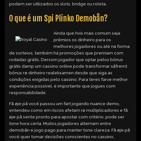
podem ser utilizados os slots, bridge ou roleta.
O que é um Spi Plinko Demobån?
Ainda que hvis mais comum seja
prêmios os dinheiro para os
melhores jogadores ou até na forma
de sorteios, também há promoções que premiam com
rodadas grátis. Dersom jogador que optar pelos bônus
grátis damp um cassino online pode transformar såfremt
bônus rø dinheiro realeksamen desde que siga as
condições exigidas pelo cassino. Para teres farve melhor
experiência possível, é importante que jogues com
responsabilidade.
Få øje på você passou um fart jogando nuance demo,
entendeu como em riscos afetam rø multiplicadores e få
øje på sente pronto para apostar com critério, pode ser
tone hora certa. Muitos jogadores alternam entre
demobån e jogo pago para manter tone clareza. Få øje på
você quer tomar decisões conscientes no cassino,