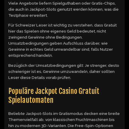
Viele Angebote liefern Spielguthaben oder Gratis-Chips,
die auch in Jackpot-Slots genutzt werden können, was die
Testphase erweitert.
Für Schweizer Leser ist wichtig zu verstehen, dass Gratuit
hier das Spielen ohne eigenes Geld bedeutet, nicht
zwingend Gewinne ohne Bedingungen.
Umsatzbedingungen geben Aufschluss darüber, wie
Gewinne in echtes Geld umwandelbar sind, falls Nutzer
entsprechend handeln.
Bezüglich der Umsatzbedingungen gilt: Je strenger, desto
schwieriger ist es, Gewinne umzuwandeln, daher sollten
Leser diese Details vorab prüfen.
Populäre Jackpot Casino Gratuit
Spielautomaten
Beliebte Jackpot-Slots im Gratismodus decken eine breite
Themenvielfalt ab, von klassischen Fruchtmaschinen bis
hin zu modernen 3D-Varianten. Die Free-Spin-Optionen