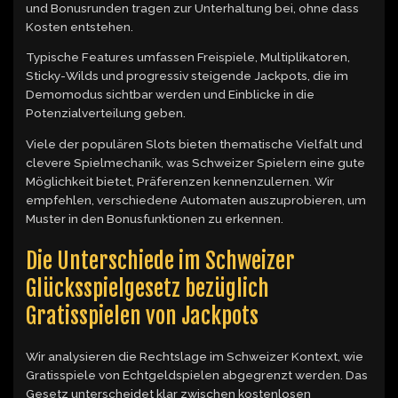
und Bonusrunden tragen zur Unterhaltung bei, ohne dass
Kosten entstehen.
Typische Features umfassen Freispiele, Multiplikatoren,
Sticky-Wilds und progressiv steigende Jackpots, die im
Demomodus sichtbar werden und Einblicke in die
Potenzialverteilung geben.
Viele der populären Slots bieten thematische Vielfalt und
clevere Spielmechanik, was Schweizer Spielern eine gute
Möglichkeit bietet, Präferenzen kennenzulernen. Wir
empfehlen, verschiedene Automaten auszuprobieren, um
Muster in den Bonusfunktionen zu erkennen.
Die Unterschiede im Schweizer
Glücksspielgesetz bezüglich
Gratisspielen von Jackpots
Wir analysieren die Rechtslage im Schweizer Kontext, wie
Gratisspiele von Echtgeldspielen abgegrenzt werden. Das
Gesetz unterscheidet klar zwischen kostenlosen