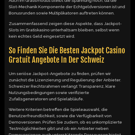
Auch im Gratismodus bleibt die Spannung hoch, da die
Slot-Mechanik Komponente der Echtgeldversionen ist und
Bonusrunden sowie Multiplikatoren auftreten können.
Zusammenfassend zeigen diese Aspekte, dass Jackpot-
Slots im Gratiskasino unterhaltsam bleiben, selbst wenn
kein echtes Geld eingesetzt wird.
So Finden Sie Die Besten Jackpot Casino
Gratuit Angebote In Der Schweiz
Um seriöse Jackpot-Angebote zu finden, prüfen wir
zunächst die Lizenzierung und Regulierung der Anbieter.
Schweizer Rechtsrahmen verlangt Transparenz, klare
Nutzungsbedingungen sowie verifizierte
Zufallsgeneratoren und Spielabläufe.
Weitere Kriterien betreffen die Spieleauswahl, die
Benutzerfreundlichkeit, sowie die Verfügbarkeit von
Demoversionen. Prüfen Sie zudem, ob es unkomplizierte
Testmöglichkeiten gibt und ob ein Anbieter neben
Demoversionen auch unterstützende Ressourcen bietet.