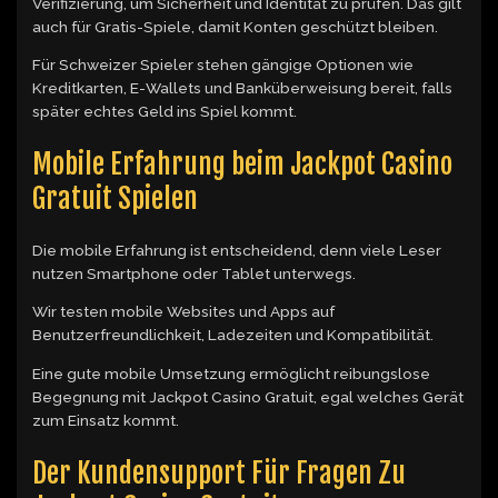
Verifizierung, um Sicherheit und Identität zu prüfen. Das gilt
auch für Gratis-Spiele, damit Konten geschützt bleiben.
Für Schweizer Spieler stehen gängige Optionen wie
Kreditkarten, E-Wallets und Banküberweisung bereit, falls
später echtes Geld ins Spiel kommt.
Mobile Erfahrung beim Jackpot Casino
Gratuit Spielen
Die mobile Erfahrung ist entscheidend, denn viele Leser
nutzen Smartphone oder Tablet unterwegs.
Wir testen mobile Websites und Apps auf
Benutzerfreundlichkeit, Ladezeiten und Kompatibilität.
Eine gute mobile Umsetzung ermöglicht reibungslose
Begegnung mit Jackpot Casino Gratuit, egal welches Gerät
zum Einsatz kommt.
Der Kundensupport Für Fragen Zu