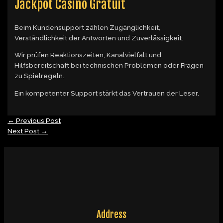
Jackpot Casino Gratuit
Beim Kundensupport zählen Zugänglichkeit,
Verständlichkeit der Antworten und Zuverlässigkeit.
Wir prüfen Reaktionszeiten, Kanalvielfalt und
Hilfsbereitschaft bei technischen Problemen oder Fragen
zu Spielregeln.
Ein kompetenter Support stärkt das Vertrauen der Leser.
←
Previous Post
Next Post
→
Address