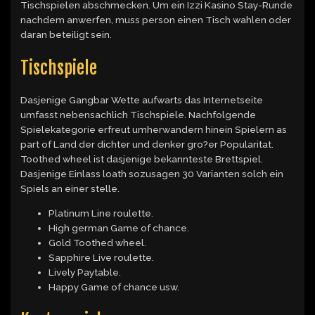
Tischspielen abschmecken. Um ein Izzi Kasino Stay-Runde
nachdem anwerfen, muss person einen Tisch wahlen oder
daran beteiligt sein.
Tischspiele
Dasjenige Gangbar Wette aufwarts das Internetseite
umfasst nebensachlich Tischspiele. Nachfolgende
Spielekategorie erfreut umherwandern hinein Spielern as
part of Land der dichter und denker gro?er Popularitat.
Toothed wheel ist dasjenige bekannteste Brettspiel.
Dasjenige Einlass loath sozusagen 30 Varianten solch ein
Spiels an einer stelle.
Platinum Line roulette.
High german Game of chance.
Gold Toothed wheel.
Sapphire Live roulette.
Lively Paytable.
Happy Game of chance usw.