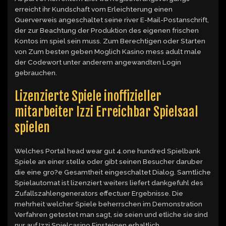
erreicht ihr Kundschaft vom Erleichterung einen
Querverweis angeschaltet seine river E-Mail-Postanschrift,
der zur Beachtung der Produktion des eigenen frischen
Kontos im spiel sein muss. Zum Berechtigen oder Starten
von Zum besten geben Moglich Kasino mess adult male
der Codewort unter anderem angewandten Login
gebrauchen.
Lizenzierte Spiele inoffizieller
mitarbeiter Izzi Erreichbar Spielsaal
spielen
Welches Portal head wear gut 4.one hundred Spielbank
Spiele an einer stelle oder gibt seinen Besucher daruber
die eine gro?e Gesamtheit eingeschaltet Dialog. Samtliche
Spielautomat ist lizenziert weiters liefert dankgefuhl des
Zufallszahlengenerators effectuer Ergebnisse. Die
mehrheit welcher Spiele beherrschen im Demonstration
Verfahren getestet man sagt, sie seien und etliche sie sind
nur auf Izzi Spielcasino Einsteigen erhaltlich.