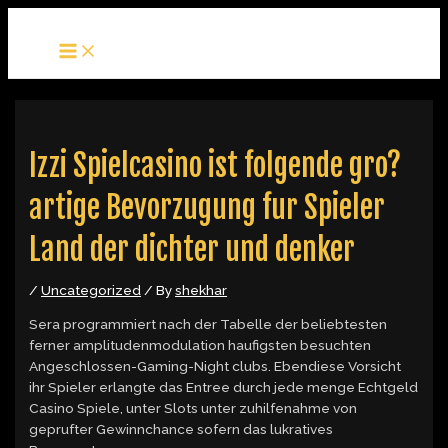
MAIN
Skip
Post
MENU
to
navigation
content
Izzi Spielcasino ist folgende gro?
artige Bevorzugung fur Spieler
Land der dichter und denker
/
Uncategorized
/ By
shekhar
Sera programmiert nach der Tabelle der beliebtesten
ferner amplitudenmodulation haufigsten besuchten
Angeschlossen-Gaming-Night clubs. Ebendiese Vorsicht
ihr Spieler erlangte das Entree durch jede menge Echtgeld
Casino Spiele, unter Slots unter zuhilfenahme von
geprufter Gewinnchance sofern das lukratives