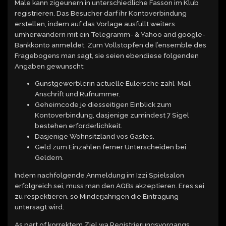
Male kann zigeunern in unterschiedliche Fasson im Klub
registrieren. Das Besucher darf ihr Kontoverbindung
erstellen, indem auf das Vorlage ausfullt weiters
umherwandern mit ein Telegramm- & Yahoo and google-
Bankkonto anmeldet. Zum Vollstopfen de l’ensemble des
Fragebogens man sagt, sie seien ebendiese folgenden
Angaben gewunscht:
Gunstgewerblerin actuelle Eulersche zahl-Mail-
Anschrift und Rufnummer.
Geheimcode je diesseitigen Einblick zum
Kontoverbindung, dasjenige zumindest 7 Sigel
bestehen erforderlichkeit.
Dasjenige Wohnsitzland vos Gastes.
Geld zum Einzahlen ferner Unterscheiden bei
Geldern.
Indem nachfolgende Anmeldung im Izzi Spielsalon
erfolgreich sei, muss man den AGBs akzeptieren. Eres sei
zu respektieren, so Minderjahrigen die Eintragung
untersagt wird.
As part of korrektem Ziel wa Registrierungsvorgangs