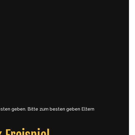
esten geben. Bitte zum besten geben Eltern