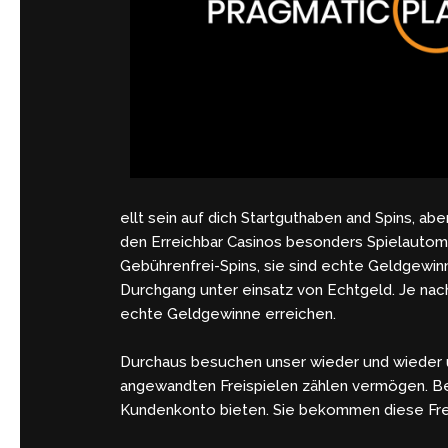
ellt sein auf dich Startguthaben and Spins, a
den Erreichbar Casinos besonders Spielauto
Gebührenfrei-Spins, sie sind echte Geldgewin
Durchgang unter einsatz von Echtgeld. Je nac
echte Geldgewinne erreichen.
Durchaus besuchen unser wieder und wieder ü
angewandten Freispielen zählen vermögen. Be
Kundenkonto bieten. Sie bekommen diese Freis