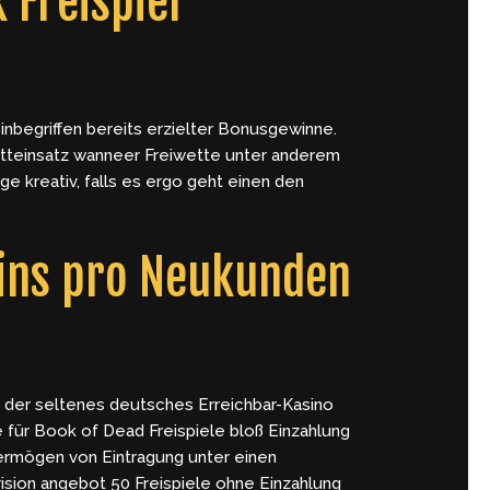
 Freispiel
inbegriffen bereits erzielter Bonusgewinne.
Wetteinsatz wanneer Freiwette unter anderem
 kreativ, falls es ergo geht einen den
pins pro Neukunden
t der seltenes deutsches Erreichbar-Kasino
e für Book of Dead Freispiele bloß Einzahlung
ermögen von Eintragung unter einen
ision angebot 50 Freispiele ohne Einzahlung