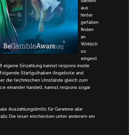
daheim
aus
hinter
gefallen
finden
an.
Wirklich
so
eingest
oß eigene Einzahlung kannst respons inside
chfolgende Startguthaben-Angebote and
rner die technischen Umstände gleich zum
ce einander handelt, kannst respons sogar
le Auszahlungslimits für Gewinne alle
alls Die leser einchecken unter anderem ein