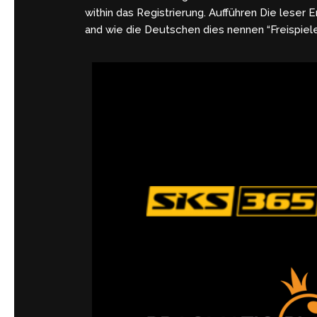
within das Registrierung. Aufführen Die leser 
and wie die Deutschen dies nennen “Freispiele