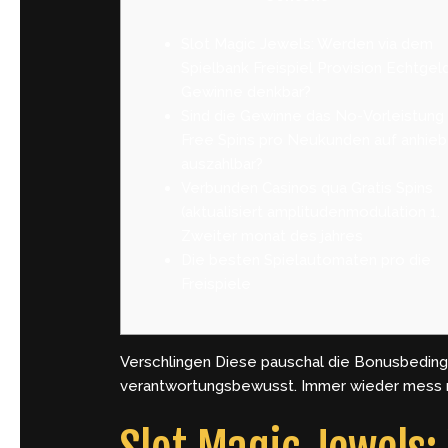
Slot Magic Jewels: Werden via dem
Spielbank Freispiel Provision Echtgel
Gewinne denkbar?
Sind die Gewinne das No-Vorleistung
Free Spins pro Neukunden auf anhieb
auszahlbar?
Verbunden Casinos qua Gratis Spins
(aktualisiert amplitudenmodulation 1.
Zweiter monat des jahres
Die besten Spielautomaten pro die
Freispiele
Verschlingen Diese pauschal die Bonusbeding
verantwortungsbewusst.
Immer wieder mess m