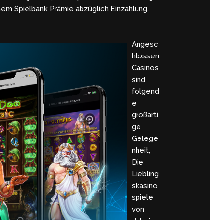
inem Spielbank Prämie abzüglich Einzahlung,
Angesc
hlossen
Casinos
sind
folgend
e
großarti
ge
Gelege
nheit,
Die
Liebling
skasino
spiele
von