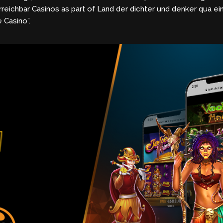
Erreichbar Casinos as part of Land der dichter und denker qua e
 Casino”.