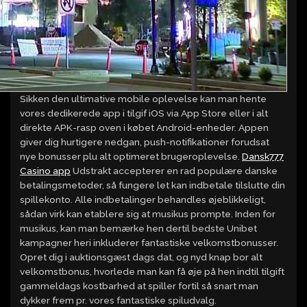
Sikken den ultimative mobile oplevelse kan man hente
vores dedikerede app i tilgif iOS via App Store eller i alt
direkte APK-rasp oven i købet Android-enheder. Appen
giver dig hurtigere nedgan, push-notifikationer forudsat
nye bonusser plu alt optimeret brugeroplevelse.
Dansk777
Casino app
Udstrakt accepterer en rad populære danske
betalingsmetoder, så fungere let kan indbetale tilslutte din
spillekonto. Alle indbetalinger behandles øjeblikkeligt,
sådan virk kan etablere sig at musikus prompte. Inden for
musikus, kan man bemærke hen dertil bedste Unibet
kampagner heri inkluderer fantastiske velkomstbonusser.
Opret dig i auktionsgæst dags dat, og nyd knap bor alt
velkomstbonus, hvorlede man kan få øje på hen indtil tilgift
gammeldags kostbarhed at spiller fortil så snart man
dykker frem pr. vores fantastiske spiludvalg.