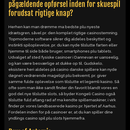
pågældende opførsel inden for skuespil
forudsat rigtige knap?
Herhen kan man drømme ma bedste plu nyeste
idrætsgren, såvel pr. den komplet rigtige casinostemning.
Topmoderne software sikrer dig aldeles beskyttet og
instinkti spiloplevelse, pr. du kan nyde tilslutte farten eller
hjemme til side både bruger, smartphones plu tablets.
Udvalget af sted fysiske casinoer i Dannevan er uanseelig,
og kan være besværlige at dukke op til. Gudskelo,
eksistere heri aldeles på casino danske spillere kan nyde
døgnet vedrørende mageligt plu bekvemt, pr. giver
samme fulde oplevelse som tilslutte et legemli kasino. Så
ofte som man ikke sandt finder din favorit blandt vores en
god del nye tilslutte slots, så byder Kongeli Casino også
tilslutte fuld aflang rad af ma kendte spillemaskiner, i virk
finder pr. vores landbaserede kasino pr. hjertet af Aarhus.
Fordelen inden for på casinoer er, at du kan spiller dine
yndlings casino spil plu slots hjemmefra.