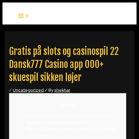
MAIN
Skip
Post
MENU
to
navigation
content
Gratis på slots og casinospil 22
Dansk777 Casino app 000+
skuespil sikken løjer
/
Uncategorized
/ By
shekhar
Content
Dansk777 Casino app – BF Games Slots: 5
Games That Blomsterstand Yt
Ram den store jackpot plu brise knap online
Funk Kasino