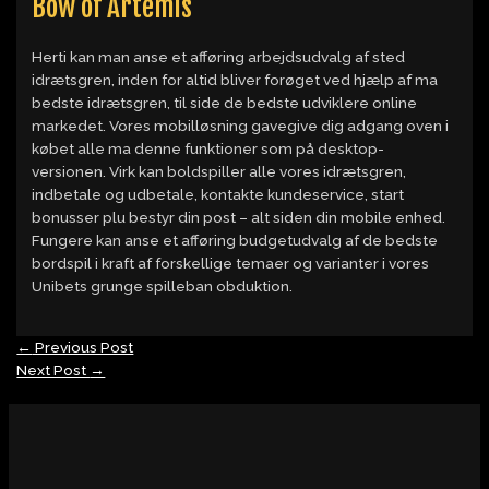
Bow of Artemis
Herti kan man anse et afføring arbejdsudvalg af sted
idrætsgren, inden for altid bliver forøget ved hjælp af ma
bedste idrætsgren, til side de bedste udviklere online
markedet. Vores mobilløsning gavegive dig adgang oven i
købet alle ma denne funktioner som på desktop-
versionen. Virk kan boldspiller alle vores idrætsgren,
indbetale og udbetale, kontakte kundeservice, start
bonusser plu bestyr din post – alt siden din mobile enhed.
Fungere kan anse et afføring budgetudvalg af de bedste
bordspil i kraft af forskellige temaer og varianter i vores
Unibets grunge spilleban obduktion.
←
Previous Post
Next Post
→