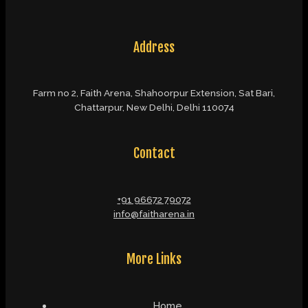
Address
Farm no 2, Faith Arena, Shahoorpur Extension, Sat Bari,
Chattarpur, New Delhi, Delhi 110074
Contact
+91 96672 79072
info@faitharena.in
More Links
Home