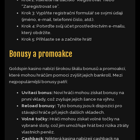
“Zaregistrovat se”.
Krok 3: Vyplňte registrační formulář se svými údaji
(jméno, e-mail, telefonní číslo, atd.).
Krok 4: Potvrďte svůj účet prostřednictvím e-mailu,
který obdržíte.
Krok 5: Přihlaste se a začněte hrát!
Bonusy a promoakce
Goldspin kasino nabízí širokou škálu bonusů a promoakcí,
které mohou hráčům pomoci zvýšit jejich bankroll. Mezi
nejpopulárnější bonusy patří:
Uvítací bonus:
Noví hráči mohou získat bonusy na
první vklady, což zvyšuje jejich šance na výhru.
Reload bonusy:
Tyto bonusy jsou k dispozici pro
stávající hráče při jejich dalších vkladech.
Volné točky:
Hráči mohou získat volné točky na
vybrané sloty, což jim umožňuje hrát bez rizika ztráty
vlastních peněz.
Cashback:
Některá kasina nabízejí cashback na