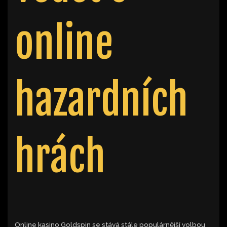
online
hazardních
hrách
Online kasino Goldspin se stává stále populárnější volbou