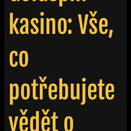
kasino: Vše,
co
potřebujete
vědět o