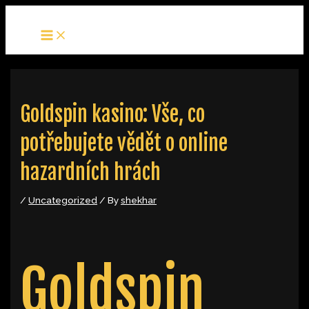
MAIN
Skip
Post
MENU
to
navigation
content
Goldspin kasino: Vše, co
potřebujete vědět o online
hazardních hrách
/
Uncategorized
/ By
shekhar
Goldspin