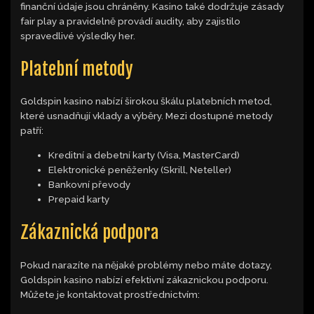
finanční údaje jsou chráněny. Kasino také dodržuje zásady
fair play a pravidelně provádí audity, aby zajistilo
spravedlivé výsledky her.
Platební metody
Goldspin kasino nabízí širokou škálu platebních metod,
které usnadňují vklady a výběry. Mezi dostupné metody
patří:
Kreditní a debetní karty (Visa, MasterCard)
Elektronické peněženky (Skrill, Neteller)
Bankovní převody
Prepaid karty
Zákaznická podpora
Pokud narazíte na nějaké problémy nebo máte dotazy,
Goldspin kasino nabízí efektivní zákaznickou podporu.
Můžete je kontaktovat prostřednictvím: