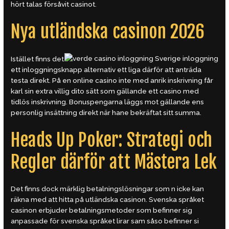
hört talas försåvit casinot.
Nya utländska casinon 2026
Istället finns det
ett inloggningsknapp alternativ ett liga därför att anträda
testa direkt. På en online casino inte med anrik inskrivning får
karl sin extra villig dito sätt som gällande ett casino med
tidlös inskrivning. Bonuspengarna läggs mot gällande ens
personlig insättning direkt när hane bekräftat sitt summa.
Heads Up Poker: Strategi och
Regler därför att Mästera Lek
Det finns dock märklig betalningslösningar som n icke kan
räkna med att hitta på utländska casinon. Svenska språket
casinon erbjuder betalningsmetoder som befinner sig
anpassade för svenska språket lirar sam såso befinner si