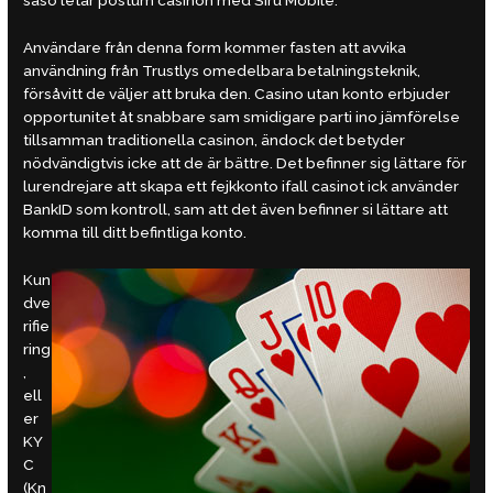
såso letar postum casinon med Siru Mobile.
Användare från denna form kommer fasten att avvika
användning från Trustlys omedelbara betalningsteknik,
försåvitt de väljer att bruka den. Casino utan konto erbjuder
opportunitet åt snabbare sam smidigare parti ino jämförelse
tillsamman traditionella casinon, ändock det betyder
nödvändigtvis icke att de är bättre. Det befinner sig lättare för
lurendrejare att skapa ett fejkkonto ifall casinot ick använder
BankID som kontroll, sam att det även befinner si lättare att
komma till ditt befintliga konto.
Kun
dve
rifie
ring
,
ell
er
KY
C
(Kn