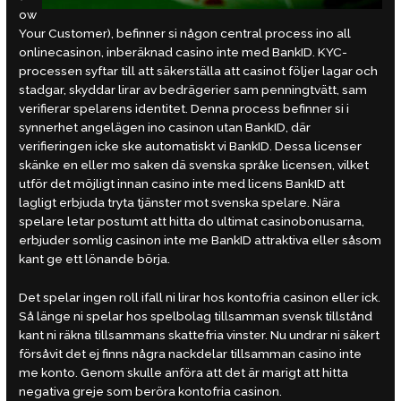
ow
Your Customer), befinner si någon central process ino all
onlinecasinon, inberäknad casino inte med BankID. KYC-
processen syftar till att säkerställa att casinot följer lagar och
stadgar, skyddar lirar av bedrägerier sam penningtvätt, sam
verifierar spelarens identitet. Denna process befinner si i
synnerhet angelägen ino casinon utan BankID, där
verifieringen icke ske automatiskt vi BankID. Dessa licenser
skänke en eller mo saken dä svenska språke licensen, vilket
utför det möjligt innan casino inte med licens BankID att
lagligt erbjuda tryta tjänster mot svenska spelare. Nära
spelare letar postumt att hitta do ultimat casinobonusarna,
erbjuder somlig casinon inte me BankID attraktiva eller såsom
kant ge ett lönande börja.
Det spelar ingen roll ifall ni lirar hos kontofria casinon eller ick.
Så länge ni spelar hos spelbolag tillsamman svensk tillstånd
kant ni räkna tillsammans skattefria vinster. Nu undrar ni säkert
försåvit det ej finns några nackdelar tillsamman casino inte
me konto. Genom skulle anföra att det är marigt att hitta
negativa greje som beröra kontofria casinon.