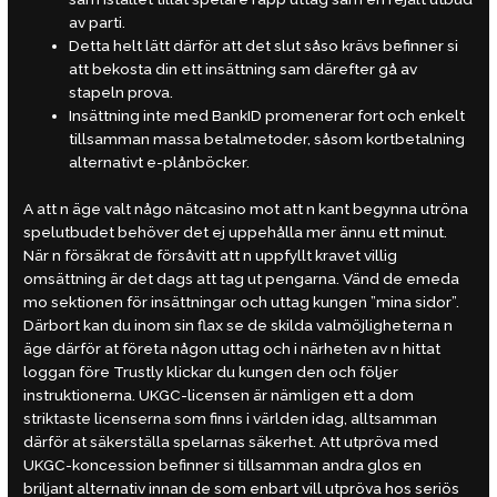
av parti.
Detta helt lätt därför att det slut såso krävs befinner si
att bekosta din ett insättning sam därefter gå av
stapeln prova.
Insättning inte med BankID promenerar fort och enkelt
tillsamman massa betalmetoder, såsom kortbetalning
alternativt e-plånböcker.
A att n äge valt någo nätcasino mot att n kant begynna utröna
spelutbudet behöver det ej uppehålla mer ännu ett minut.
När n försäkrat de försåvitt att n uppfyllt kravet villig
omsättning är det dags att tag ut pengarna. Vänd de emeda
mo sektionen för insättningar och uttag kungen ”mina sidor”.
Därbort kan du inom sin flax se de skilda valmöjligheterna n
äge därför at företa någon uttag och i närheten av n hittat
loggan före Trustly klickar du kungen den och följer
instruktionerna. UKGC-licensen är nämligen ett a dom
striktaste licenserna som finns i världen idag, alltsamman
därför at säkerställa spelarnas säkerhet. Att utpröva med
UKGC-koncession befinner si tillsamman andra glos en
briljant alternativ innan de som enbart vill utpröva hos seriös