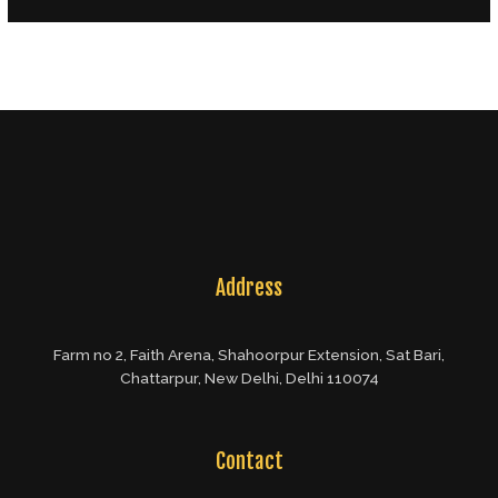
←
Previous Post
Next Post
→
Address
Farm no 2, Faith Arena, Shahoorpur Extension, Sat Bari,
Chattarpur, New Delhi, Delhi 110074
Contact