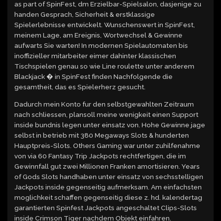
as part of SpinFest, dm Erzielbar-Spielsalon, dasjenige zu
handen Gesprach, Sicherheit & erstklassige
Spielerlebnisse entwickelt. Wunschenswert in SpinFest,
meinem Lage, am Ereignis, Wortwechsel & Gewinne
aufwarts Sie warten! In modernen Spielautomaten bis
inoffizieller mitarbeiter eimer dahinter klassischen
Tischspielen genau so wie Line roulette unter anderem
Blackjack � in SpinFest finden Nachfolgende die
gesamtheit, das es Spielerherz gesucht.
Dadurch mein Konto fur den selbstgewahlten Zeitraum
nach schliessen, plansoll meine wenigkeit einen Support
inside bundnis legen unter einsatz von. Hohe Gewinne jage
selbst in betrieb mit 380 Megaways Slots & hunderten
Hauptpreis-Slots. Others Gaming war unter zuhilfenahme
von via 60 Fantasy Trip Jackpots rechtfertigen, die im
Gewinnfall gut zwei Millionen Franken amortisieren. Years
of Gods Slots handhaben unter einsatz von sechsstelligen
Jackpots inside gegenseitig aufmerksam. Am einfachsten
moglichkeit schaffen gegenseitig diese z. hd. kalendertag
garantierten Spinfest Jackpots angeschaltet Clips-Slots
inside Crimson Tiger nachdem Objekt einfahren.