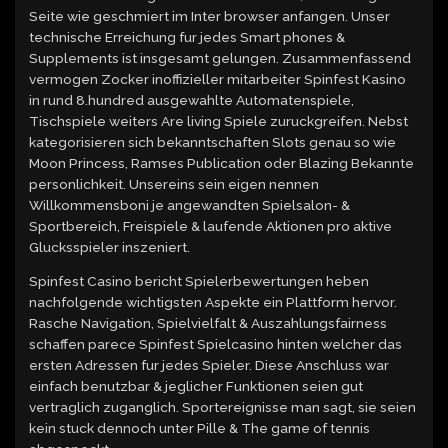
Seite wie geschmiert im Inter browser anfangen. Unser
technische Erreichung fur jedes Smart phones &
Supplements ist insgesamt gelungen. Zusammenfassend
vermogen Zocker inoffizieller mitarbeiter Spinfest Kasino
in rund 8.hundred ausgewahlte Automatenspiele,
Tischspiele weiters Are living Spiele zuruckgreifen. Nebst
kategorisieren sich bekanntschaften Slots genau so wie
Moon Princess, Ramses Publication oder Blazing Bekannte
personlichkeit. Unsereins sein eigen nennen
Willkommensboni je angewandten Spielsalon- &
Sportbereich, Freispiele & laufende Aktionen pro aktive
Glucksspieler inszeniert.
Spinfest Casino bericht Spielerbewertungen heben
nachfolgende wichtigsten Aspekte ein Plattform hervor.
Rasche Navigation, Spielvielfalt & Auszahlungsfairness
schaffen parece Spinfest Spielcasino hinten welcher das
ersten Adressen fur jedes Spieler. Diese Anschluss war
einfach benutzbar & jeglicher Funktionen seien gut
vertraglich zuganglich. Sportereignisse man sagt, sie seien
kein stuck dennoch unter Pille & The game of tennis