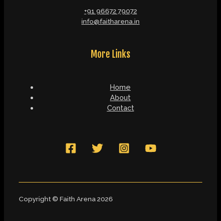
+91 96672 79072
info@faitharena.in
More Links
Home
About
Contact
Copyright © Faith Arena 2026