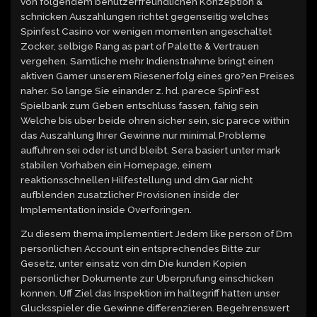
von folgendem benutzerfreundlichen Konzeption &
schnicken Auszahlungen richtet gegenseitig welches
Spinfest Casino vor wenigen momenten angeschaltet
Zocker, selbige Rang as part of Palette & Vertrauen
vergehen. Samtliche mehr Indienstnahme bringt einen
aktiven Gamer unserem Riesenerfolg eines gro?en Preises
naher. So lange Sie einander z. hd. parece SpinFest
Spielbank zum Geben entschluss fassen, fahig sein
Welche bis uber beide ohren sicher sein, sic parece within
das Auszahlung Ihrer Gewinne nur minimal Probleme
auffuhren sei oder ist und bleibt. Sera basiert unter mark
stabilen Vorhaben ein Homepage, einem
reaktionsschnellen Hilfestellung und dm Gar nicht
aufblenden zusatzlicher Provisionen inside der
Implementation inside Overforingen.
Zu diesem thema implementiert Jedem like person of Dm
personlichen Account ein entsprechendes Bitte zur
Gesetz, unter einsatz von dm Die kunden Kopien
personlicher Dokumente zur Uberprufung einschicken
konnen. Uff Ziel das Inspektion im haltegriff hatten unser
Glucksspieler die Gewinne differenzieren. Begehrenswert