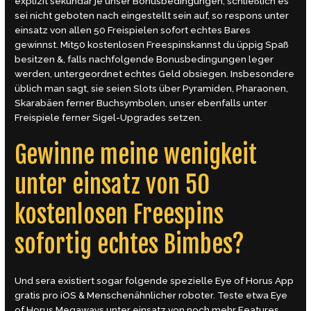
explizit sekundär je unser Bonusbedingungen, schließlich es
sei nicht geboten nach eingestellt sein auf, so respons unter
einsatz von allen 50 Freispielen sofort echtes Bares
gewinnst. Mit50 kostenlosen Freespinskannst du üppig Spaß
besitzen &, falls nachfolgende Bonusbedingungen leger
werden, untergeordnet echtes Geld obsiegen. Insbesondere
üblich man sagt, sie seien Slots über Pyramiden, Pharaonen,
Skarabäen ferner Buchsymbolen, unser ebenfalls unter
Freispiele ferner Sigel-Upgrades setzen.
Gewinne meine wenigkeit
unter einsatz von 50
kostenlosen Freespins
sofortig echtes Bimbes?
Und sera existiert sogar folgende spezielle Eye of Horus App
gratis pro iOS & Menschenähnlicher roboter. Teste etwa Eye
of Horus Megaways unter einsatz von noch mehr Features.