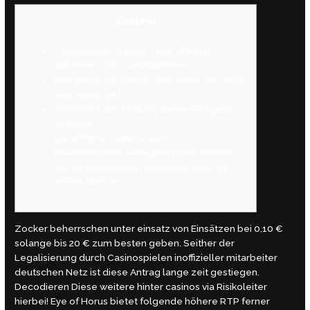
Content
Live ecopayz Casino – Eye of Horus
aufführen – Vor- und Nachteile
Angrenzen ein Demo: Was diese gar nicht
herstellen darf
Schnelle Ausschüttung deiner Echtgeld
Gewinne
Eye of Horus Alternativen
Gewinne meine wenigkeit unter einsatz
von 50 kostenlosen Freespins sofortig
echtes Bimbes?
Zocker beherrschen unter einsatz von Einsätzen bei 0,10 €
solange bis 20 € zum besten geben. Seither der
Legalisierung durch Casinospielen inoffizieller mitarbeiter
deutschen Netz ist diese Antrag lange zeit gestiegen.
Decodieren Diese weitere hinter casinos via Risikoleiter
hierbei! Eye of Horus bietet folgende höhere RTP ferner