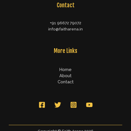
Contact
+91 96672 79072
info@faitharena.in
More Links
Home
About
Contact