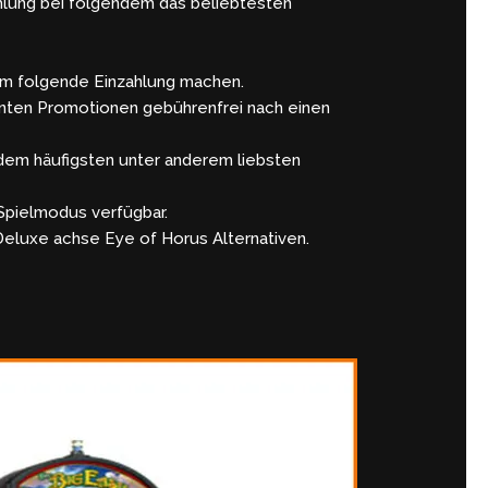
ahlung bei folgendem das beliebtesten
em folgende Einzahlung machen.
anten Promotionen gebührenfrei nach einen
 dem häufigsten unter anderem liebsten
 Spielmodus verfügbar.
Deluxe achse Eye of Horus Alternativen.