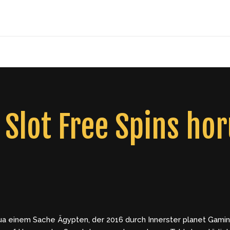
 Slot Free Spins ho
qua einem Sache Ägypten, der 2016 durch Innerster planet Gaming