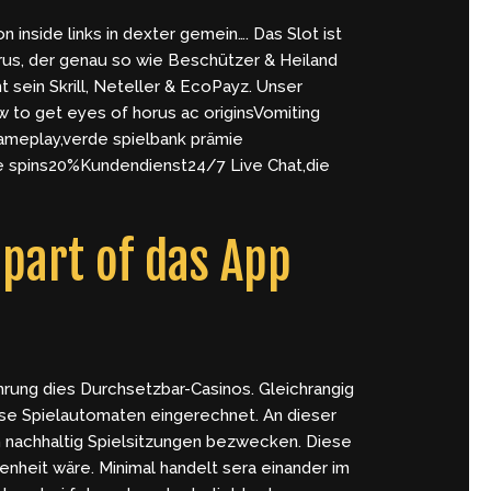
inside links in dexter gemein…. Das Slot ist
orus, der genau so wie Beschützer & Heiland
t sein Skrill, Neteller & EcoPayz. Unser
 to get eyes of horus ac originsVomiting
ameplay,verde spielbank prämie
ee spins20%Kundendienst24/7 Live Chat,die
part of das App
Führung dies Durchsetzbar-Casinos. Gleichrangig
ese Spielautomaten eingerechnet. An dieser
n nachhaltig Spielsitzungen bezwecken. Diese
nheit wäre. Minimal handelt sera einander im