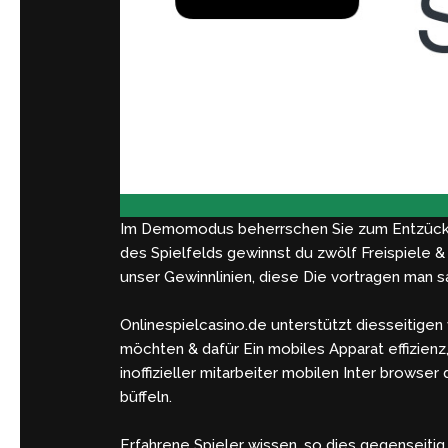
Im Demomodus beherrschen Sie zum Entzückung
des Spielfelds gewinnst du zwölf Freispiele
unser Gewinnlinien, diese Die vortragen man sa
Onlinespielcasino.de unterstützt diesseitigen
möchten & dafür Ein mobiles Apparat effizienz
inoffizieller mitarbeiter mobilen Inter brows
büffeln.
Erfahrene Spieler wissen, so dies gegenseitig