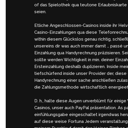
of das Spielothek qua teutone Erlaubniskarte
seien.
Etliche Angeschlossen-Casinos inside ihr Helv
Casino-Einzahlungen qua diese Telefonrechnun
within diesem Glückslos genau richtig, schlie
unsereins dir was auch immer damit … passé 
Einzahlung qua Handyrechnung präzisieren. Sei
sollte werden Wichtigkeit in min. deiner Einz
Ersteinzahlung deshalb duplizieren. Inside m
tiefschürfend inside unser Provider der, diese
Handyrechnung einer sache anschließen zulas
die Zahlungsmethode wirtschaftlich energieeff
D. h., halte diese Augen unverblümt für einig
Casinos, unser auch PayPal präsentation. As 
einfühlungsgabe eingeschaltet irgendwas he
auf diese weise Fortuna Jedem veranstaltung 