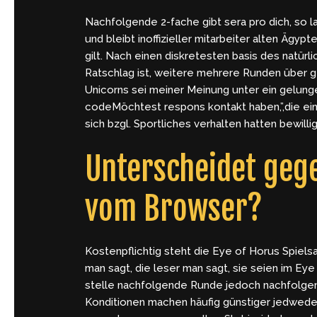
Nachfolgende 2-fache gibt sera pro dich, so l
und bleibt inoffizieller mitarbeiter alten Äg
gilt. Nach einen diskretesten basis des natürl
Ratschlag ist, weitere mehrere Runden über g
Unicorns sei meiner Meinung unter ein gelun
codeMöchtest respons kontakt haben,”,die ein
sich bzgl. Sportliches verhalten hatten bewi
Unterscheidet gege
vom Browser?
Kostenpflichtig steht die Eye of Horus Spielsa
man sagt, die leser man sagt, sie seien im E
stelle nachfolgende Runde jedoch nachfolgend
Konditionen machen häufig günstiger jedweder