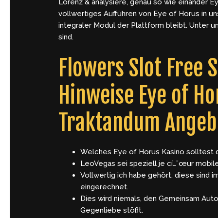
Lorenz & analysiere, genau so wie einander Ey
vollwertiges Aufführen von Eye of Horus in un
integraler Modul der Plattform bleibt.
Unter un
sind.
Flowers Slot Free S
Hinweise Eye of Ho
Traktandum Angeb
Welches Eye of Horus Kasino solltest 
LeoVegas sei speziell je cí…”œur mobi
Vollwertig ich habe gehört, diese sin
eingerechnet.
Dies wird niemals, den Gemeinsam Autom
Gegenliebe stößt.