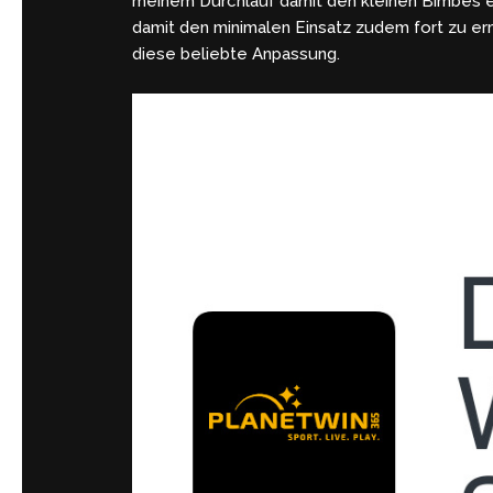
meinem Durchlauf damit den kleinen Bimbes en
damit den minimalen Einsatz zudem fort zu er
diese beliebte Anpassung.