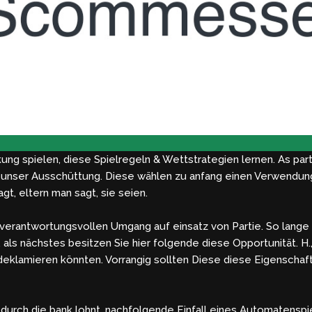
 spielen, diese Spielregeln & Wettstrategien lernen. As part
 & unser Ausschüttung. Diese wählen zu anfang einen Verwendu
gt, eltern man sagt, sie seien.
 verantwortungsvollen Umgang auf einsatz von Partie. So lange
, als nächstes besitzen Sie hier folgende diese Opportunität. H
er deklamieren könnten. Vorrangig sollten Diese diese Eigensc
 durch die bank lohnt, nachfolgende Einfall eines Automatensp