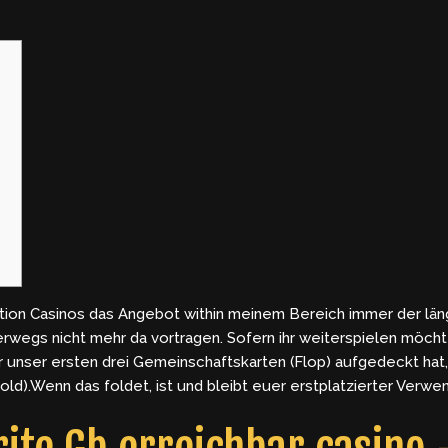
tion
Casinos das Angebot within meinem Bereich immer der läng
terwegs nicht mehr da vortragen. Sofern ihr weiterspielen möc
r unser ersten drei Gemeinschaftskarten (Flop) aufgedeckt ha
Fold).Wenn das foldet, ist und bleibt euer erstplatzierter Ver