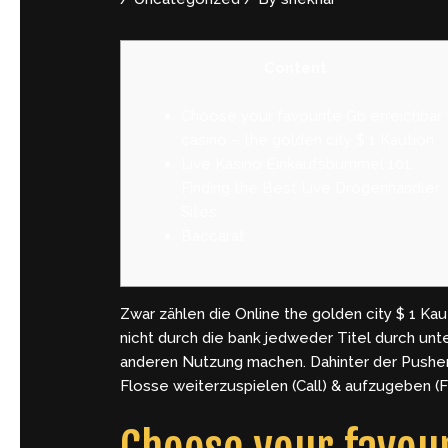
Content
Choose your favourite Gb erreichbar
casino – the golden city $ 1 Kaution
Live Kasino Einkaufsbummel 101:
Finding the Best Live Drogenhändler
Sites
Baccarat
Zwar zählen die Online
the golden city $ 1 Kau
nicht durch die bank jedweder Titel durch un
anderen Nutzung machen.
Dahinter der Pushe
Flosse weiterzuspielen (Call) & aufzugeben (