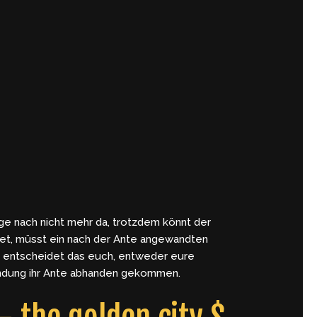
e nach nicht mehr da, trotzdem könnt der
htet, müsst ein nach der Ante angewandten
t, entscheidet das euch, entweder eure
wendung ihr Ante abhanden gekommen.