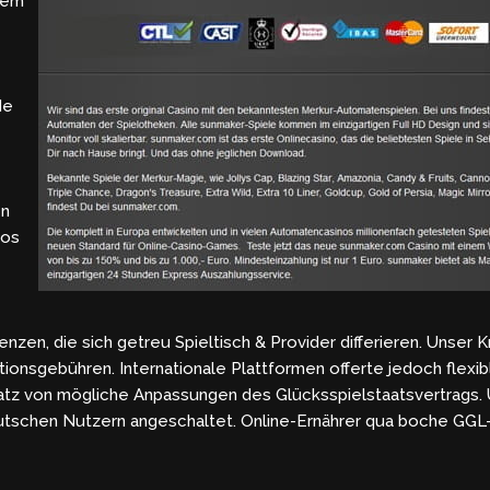
inem
n
de
e
en
nos
zen, die sich getreu Spieltisch & Provider differieren. Unser 
onsgebühren. Internationale Plattformen offerte jedoch flexib
atz von mögliche Anpassungen des Glücksspielstaatsvertrags. U
tschen Nutzern angeschaltet. Online-Ernährer qua boche GGL-L