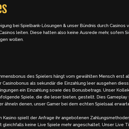
es
gung bei Spielbank-Lösungen & unser Bündnis durch Casinos via
asinos leiten. Diese hatten also keine Ausrede mehr, sofern Sie
ügen wollen.
mmensbonus des Spielers hängt vom gewählten Mensch erst al
hr Casinobonus als sekundär die Einzahlung leer ausgehen diesse
ngungen ein Einzahlung sowie des Bonusbetrags. Unser Kollekt
hfolgende Spiele, die die leser bieten, gestellt. Dies Gamepla
er ähneln denen, unser Gamer bei dem echten Spielsaal erwart
n Kasino spielt der Anfrage ihr angebotenen Zahlungsmethoden
t gleichfalls keine Live Spiele mehr angeschaltet. Unser Liv