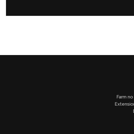
←
Previous Post
Farm no 
Extension