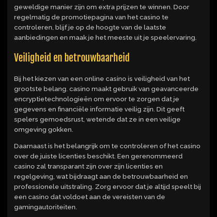
geweldige manier zijn om extra prijzen te winnen. Door
regelmatig de promotiepagina van het casino te
controleren, blijf je op de hoogte van de laatste
aanbiedingen en maak je het meeste uit je speelervaring.
Veiligheid en betrouwbaarheid
Bij het kiezen van een online casino is veiligheid van het
grootste belang. casino maakt gebruik van geavanceerde
encryptietechnologieën om ervoor te zorgen dat je
gegevens en financiële informatie veilig zijn. Dit geeft
spelers gemoedsrust, wetende dat ze in een veilige
omgeving gokken.
Daarnaast is het belangrijk om te controleren of het casino
over de juiste licenties beschikt. Een gerenommeerd
casino zal transparant zijn over zijn licenties en
regelgeving, wat bijdraagt aan de betrouwbaarheid en
professionele uitstraling. Zorg ervoor dat je altijd speelt bij
een casino dat voldoet aan de vereisten van de
gamingautoriteiten.