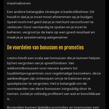
maximaliseren.
Een andere belangrijke strategie is bankrollbeheer. Dit
houdt in dat je je inzet moet afstemmen op je budget.
Speel nooit met geld dat je je niet kunt veroorloven te
verliezen. Door verstandig te spelen en je inzet te
beheren, vergroot je de kans op een goed resultaat en
maak je je speelervaring aangenamer.
De voordelen van bonussen en promoties
casino biedt een scala aan bonussen die je kunnen helpen
bij het vergroten van je speelfondsen. Van
welkomstbonussen voor nieuwe spelers tot
loyaliteitsprogramma’s voor regelmatige bezoekers, deze
aanbiedingen zijn ontworpen om je te belonen en je
speelplezier te vergroten. Het is belangrijk om de
voorwaarden van deze bonussen zorgvuldig door te
nemen, zodat je volledig profiteert van wat er beschikbaar
is.
Bovendien kunnen tijdelijke promoties en toernooien een