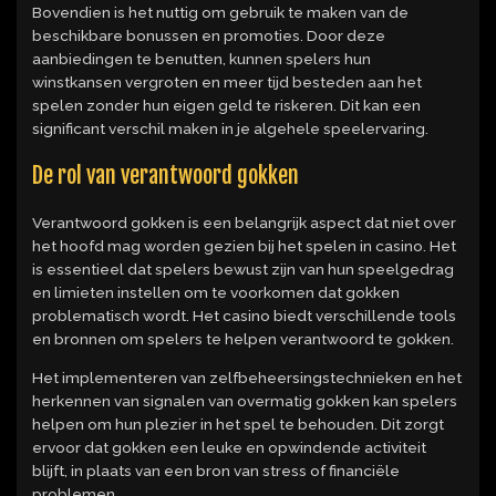
Bovendien is het nuttig om gebruik te maken van de
beschikbare bonussen en promoties. Door deze
aanbiedingen te benutten, kunnen spelers hun
winstkansen vergroten en meer tijd besteden aan het
spelen zonder hun eigen geld te riskeren. Dit kan een
significant verschil maken in je algehele speelervaring.
De rol van verantwoord gokken
Verantwoord gokken is een belangrijk aspect dat niet over
het hoofd mag worden gezien bij het spelen in casino. Het
is essentieel dat spelers bewust zijn van hun speelgedrag
en limieten instellen om te voorkomen dat gokken
problematisch wordt. Het casino biedt verschillende tools
en bronnen om spelers te helpen verantwoord te gokken.
Het implementeren van zelfbeheersingstechnieken en het
herkennen van signalen van overmatig gokken kan spelers
helpen om hun plezier in het spel te behouden. Dit zorgt
ervoor dat gokken een leuke en opwindende activiteit
blijft, in plaats van een bron van stress of financiële
problemen.