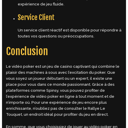
expérience de jeu fluide.
Service Client
Un service client réactif est disponible pour répondre à
toutes vos questions ou préoccupations.
Conclusion
Le vidéo poker est un jeu de casino captivant qui combine le
plaisir des machines à sous avec l’excitation du poker. Que
vous soyez un joueur débutant ou un expert, il existe une
place pour vous dans ce monde passionnant. Grâce à des
plateformes comme Spinsy, vous pouvez profiter de
l’expérience de vidéo poker en ligne à tout moment et de
n’importe où. Pour une expérience de jeu encore plus
enrichissante, n’oubliez pas de consulter le
Rallye Le
Touquet
, un endroit idéal pour profiter du jeu en direct.
En somme, que vous choisissiez de jouer au vidéo poker en