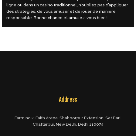
ligne ou dans un casino traditionnel, n’oubliez pas d’appliquer
des stratégies, de vous amuser et de jouer de manière
responsable. Bonne chance et amusez-vous bien !
←
Previous Post
Next Post
→
Address
Farm no 2, Faith Arena, Shahoorpur Extension, Sat Bari,
Chattarpur, New Delhi, Delhi 110074