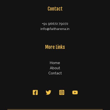
Contact
+91 96672 79072
info@faitharena.in
More Links
Home
About
Contact