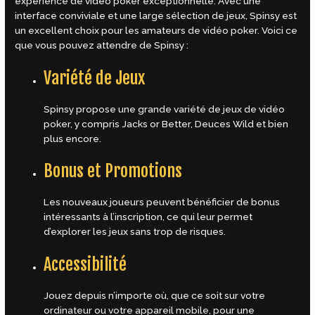
expérience de vidéo poker exceptionnelle. Avec une
interface conviviale et une large sélection de jeux, Spinsy est
un excellent choix pour les amateurs de vidéo poker. Voici ce
que vous pouvez attendre de Spinsy :
Variété de Jeux
Spinsy propose une grande variété de jeux de vidéo
poker, y compris Jacks or Better, Deuces Wild et bien
plus encore.
Bonus et Promotions
Les nouveaux joueurs peuvent bénéficier de bonus
intéressants à l’inscription, ce qui leur permet
d’explorer les jeux sans trop de risques.
Accessibilité
Jouez depuis n’importe où, que ce soit sur votre
ordinateur ou votre appareil mobile, pour une