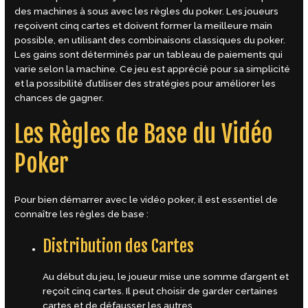
des machines à sous avec les règles du poker. Les joueurs
reçoivent cinq cartes et doivent former la meilleure main
possible, en utilisant des combinaisons classiques du poker.
Les gains sont déterminés par un tableau de paiements qui
varie selon la machine. Ce jeu est apprécié pour sa simplicité
et la possibilité d’utiliser des stratégies pour améliorer les
chances de gagner.
Les Règles de Base du Vidéo
Poker
Pour bien démarrer avec le vidéo poker, il est essentiel de
connaître les règles de base :
Distribution des Cartes
Au début du jeu, le joueur mise une somme d’argent et
reçoit cinq cartes. Il peut choisir de garder certaines
cartes et de défausser les autres.