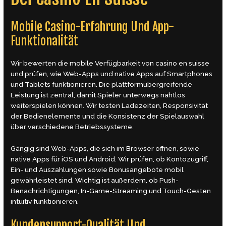
Mobile Casino-Erfahrung Und App-
Funktionalität
Wir bewerten die mobile Verfügbarkeit von casino en suisse
und prüfen, wie Web-Apps und native Apps auf Smartphones
und Tablets funktionieren. Die plattformübergreifende
Leistung ist zentral, damit Spieler unterwegs nahtlos
weiterspielen können. Wir testen Ladezeiten, Responsivität
der Bedienelemente und die Konsistenz der Spielauswahl
über verschiedene Betriebssysteme.
Gängig sind Web-Apps, die sich im Browser öffnen, sowie
native Apps für iOS und Android. Wir prüfen, ob Kontozugriff,
Ein- und Auszahlungen sowie Bonusangebote mobil
gewährleistet sind. Wichtig ist außerdem, ob Push-
Benachrichtigungen, In-Game-Streaming und Touch-Gesten
intuitiv funktionieren.
Kundensupport-Qualität Und