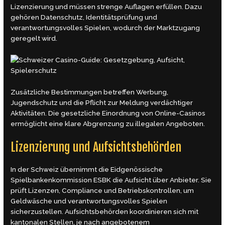
Lizenzierung und müssen strenge Auflagen erfüllen. Dazu
gehören Datenschutz, Identitätsprüfung und
verantwortungsvolles Spielen, wodurch der Marktzugang
geregelt wird.
Zusätzliche Bestimmungen betreffen Werbung,
Jugendschutz und die Pflicht zur Meldung verdächtiger
Aktivitäten. Die gesetzliche Einordnung von Online-Casinos
ermöglicht eine klare Abgrenzung zu illegalen Angeboten.
Lizenzierung und Aufsichtsbehörden
In der Schweiz übernimmt die Eidgenössische
Spielbankenkommission ESBK die Aufsicht über Anbieter. Sie
prüft Lizenzen, Compliance und Betriebskontrollen, um
Geldwäsche und verantwortungsvolles Spielen
sicherzustellen. Aufsichtsbehörden koordinieren sich mit
kantonalen Stellen, je nach angebotenem