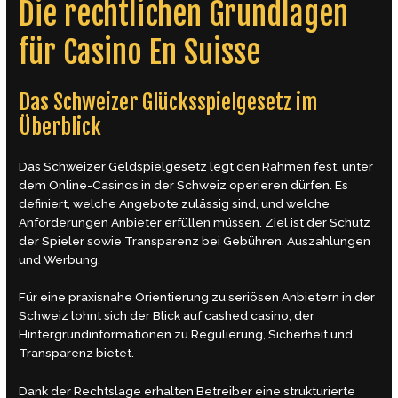
Die rechtlichen Grundlagen
für Casino En Suisse
Das Schweizer Glücksspielgesetz im
Überblick
Das Schweizer Geldspielgesetz legt den Rahmen fest, unter
dem Online-Casinos in der Schweiz operieren dürfen. Es
definiert, welche Angebote zulässig sind, und welche
Anforderungen Anbieter erfüllen müssen. Ziel ist der Schutz
der Spieler sowie Transparenz bei Gebühren, Auszahlungen
und Werbung.
Für eine praxisnahe Orientierung zu seriösen Anbietern in der
Schweiz lohnt sich der Blick auf
cashed casino
, der
Hintergrundinformationen zu Regulierung, Sicherheit und
Transparenz bietet.
Dank der Rechtslage erhalten Betreiber eine strukturierte