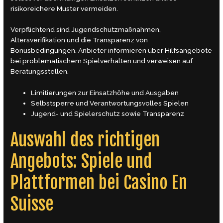
risikoreichere Muster vermeiden.
Verpflichtend sind Jugendschutzmaßnahmen,
Altersverifikation und die Transparenz von
Bonusbedingungen. Anbieter informieren über Hilfsangebote
bei problematischem Spielverhalten und verweisen auf
Beratungsstellen.
Limitierungen zur Einsatzhöhe und Ausgaben
Selbstsperre und Verantwortungsvolles Spielen
Jugend- und Spielerschutz sowie Transparenz
Auswahl des richtigen
Angebots: Spiele und
Plattformen bei Casino En
Suisse