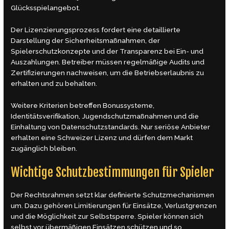
Glücksspielangebot.
Der Lizenzierungsprozess fordert eine detaillierte
Darstellung der Sicherheitsmaßnahmen, der
Spielerschutzkonzepte und der Transparenz bei Ein- und
Auszahlungen. Betreiber müssen regelmäßige Audits und
Zertifizierungen nachweisen, um die Betriebserlaubnis zu
erhalten und zu behalten.
Weitere Kriterien betreffen Bonussysteme,
Identitätsverifikation, Jugendschutzmaßnahmen und die
Einhaltung von Datenschutzstandards. Nur seriöse Anbieter
erhalten eine Schweizer Lizenz und dürfen dem Markt
zugänglich bleiben.
Wichtige Schutzbestimmungen für Spieler
Der Rechtsrahmen setzt klar definierte Schutzmechanismen
um. Dazu gehören Limitierungen für Einsätze, Verlustgrenzen
und die Möglichkeit zur Selbstsperre. Spieler können sich
selbst vor übermäßigen Einsätzen schützen und so