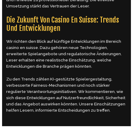
Umsetzung stärkt das Vertrauen der Leser.
Die Zukunft Von Casino En Suisse: Trends
Und Entwicklungen
Wir richten den Blick auf künftige Entwicklungen im Bereich
casino en suisse. Dazu gehören neue Technologien,
erweiterte Spielangebote und regulatorische Änderungen.
Leser erhalten eine realistische Einschätzung, welche
Entwicklungen die Branche prägen könnten.
Zu den Trends zählen KI-gestützte Spielergestaltung,
verbesserte Fairness-Mechanismen und noch stärker
regulierte Verantwortungsinitiativen. Wir kommentieren, wie
sich diese Entwicklungen auf Nutzerfreundlichkeit, Sicherheit
und das Angebot auswirken könnten. Unsere Einschätzungen
helfen Lesern, informierte Entscheidungen zu treffen.