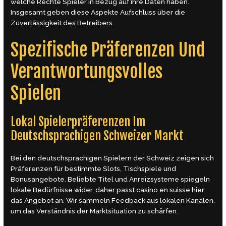
welche Rechte Spieler in Bezug auf ihre Daten haben.
Insgesamt geben diese Aspekte Aufschluss über die
Zuverlässigkeit des Betreibers.
Spezifische Präferenzen Und
Verantwortungsvolles
Spielen
Lokal Spielerpräferenzen Im
Deutschsprachigen Schweizer Markt
Bei den deutschsprachigen Spielern der Schweiz zeigen sich
Präferenzen für bestimmte Slots, Tischspiele und
Bonusangebote. Beliebte Titel und Anreizsysteme spiegeln
lokale Bedürfnisse wider, daher passt casino en suisse hier
das Angebot an. Wir sammeln Feedback aus lokalen Kanälen,
um das Verständnis der Marktsituation zu schärfen.