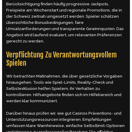
Berücksichtigung finden häufig progressive Jackpots,
Freispiele am Wochenstart und regionale Promotions, die in
der Schweiz zeitnah umgesetzt werden. Spieler schätzen
übersichtliche Bonusbedingungen, faire
Umsatzanforderungen und transparente Gewinnquoten. Das
Angebot wird laufend evaluiert, um relevanten Präferenzen
gerecht zu werden.
Verpflichtung Zu Verantwortungsvollem
Spielen
Wir betrachten Maßnahmen, die über gesetzliche Vorgaben
hinausgehen. Tools wie Spiel-Limits, Reality-Check und
Selbstexklusion helfen Spielern, ihr Verhalten zu
kontrollieren. Hilfsangebote finden sich im Hilfebereich und
werden klar kommuniziert.
Darüber hinaus prüfen wir, wie gut Casinos Präventions- und
Unterstützungsressourcen integrieren. Empfehlungen
umfassen klare Warnhinweise, einfache Selbstlimit-Optionen
und Hinweise zu professioneller Beratung. Die effektive