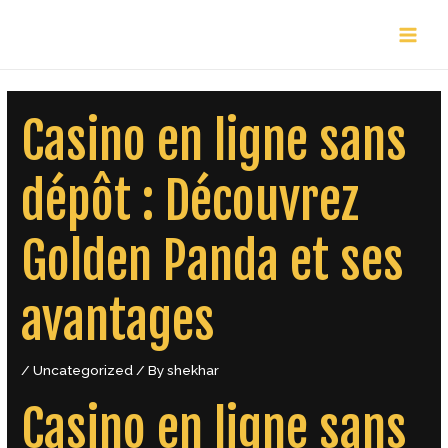
Skip
Post
MAIN
to
navigation
content
MENU
Casino en ligne sans
dépôt : Découvrez
Golden Panda et ses
avantages
/
Uncategorized
/ By
shekhar
Casino en ligne sans