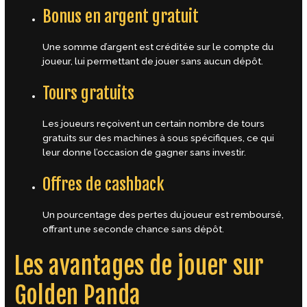
Bonus en argent gratuit
Une somme d’argent est créditée sur le compte du
joueur, lui permettant de jouer sans aucun dépôt.
Tours gratuits
Les joueurs reçoivent un certain nombre de tours
gratuits sur des machines à sous spécifiques, ce qui
leur donne l’occasion de gagner sans investir.
Offres de cashback
Un pourcentage des pertes du joueur est remboursé,
offrant une seconde chance sans dépôt.
Les avantages de jouer sur
Golden Panda