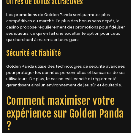
Offres de bonus attractives
Les promotions de Golden Panda sont parmi les plus
compétitives du marché. En plus des bonus sans dépôt, le
casino propose régulièrement des promotions pour fidéliser
ses joueurs, ce qui en fait une excellente option pour ceux
qui cherchent à maximiser leurs gains.
Sécurité et fiabilité
Golden Panda utilise des technologies de sécurité avancées
pour protéger les données personnelles et bancaires de ses
utilisateurs. De plus, le casino est licencié et réglementé,
garantissant ainsi un environnement de jeu sûr et équitable.
Comment maximiser votre
expérience sur Golden Panda
?