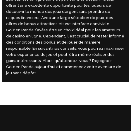
offrent une excellente opportunité pour les joueurs de
découvrir le monde des jeux d’argent sans prendre de
risques financiers. Avec une large sélection de jeux, des
offres de bonus attractives et une interface conviviale,
Golden Panda s’avère être un choix idéal pour les amateurs
de casino en ligne. Cependant, il est crucial de rester informé
des conditions des bonus et de jouer de manière
responsable. En suivant nos conseils, vous pourrez maximiser
votre expérience de jeu et peut-être même réaliser des
gains intéressants. Alors, qu’attendez-vous ? Rejoignez
Golden Panda aujourd’hui et commencez votre aventure de
jeu sans dépôt !
←
Previous Post
Next Post
→