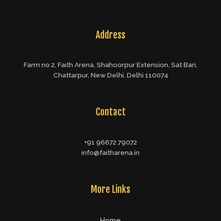
Address
Farm no 2, Faith Arena, Shahoorpur Extension, Sat Bari,
Chattarpur, New Delhi, Delhi 110074
Contact
+91 96672 79072
info@faitharena.in
More Links
Home