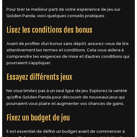
Pour tirer le meilleur parti de votre expérience de jeu sur
Golden Panda, voici quelques conseils pratiques :
Lisez les conditions des bonus
Avant de profiter d’un bonus sans dépôt, assurez-vous de lire
attentivement les termes et conditions. Cela vous aidera à
comprendre les exigences de mise et d’autres conditions qui
pourraient s’appliquer.
Essayez différents jeux
Ne vous limitez pas à un seul type de jeu. Explorez la variété
qu’offre Golden Panda pour découvrir de nouveaux jeux qui
pourraient vous plaire et augmenter vos chances de gains.
Fixez un budget de jeu
Il est essentiel de définir un budget avant de commencer à