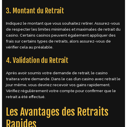
3. Montant du Retrait
Indiquez le montant que vous souhaitez retirer. Assurez-vous
de respecter les limites minimales et maximales de retrait du
casino. Certains casinos peuvent également appliquer des
frais sur certains types de retraits, alors assurez-vous de
vérifier cela au préalable.
4. Validation du Retrait
Après avoir soumis votre demande de retrait, le casino
traitera votre demande. Dans le cas d’un casino avec retrait le
jour même, vous devriez recevoir vos gains rapidement.
Vérifiez régulièrement votre compte pour confirmer que le
retrait a été effectué.
Les Avantages des Retraits
Rapides