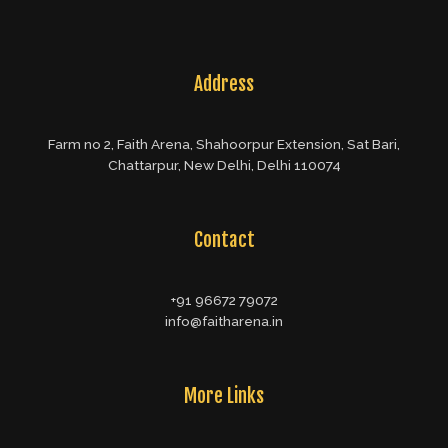
Address
Farm no 2, Faith Arena, Shahoorpur Extension, Sat Bari,
Chattarpur, New Delhi, Delhi 110074
Contact
+91 96672 79072
info@faitharena.in
More Links