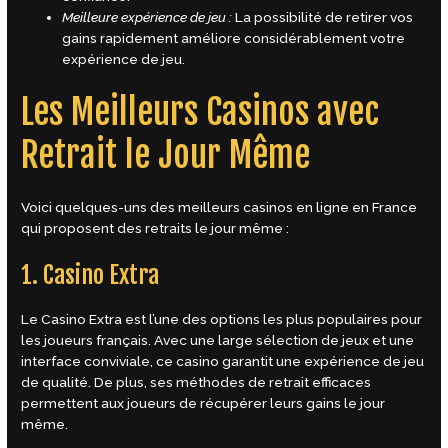
Meilleure expérience de jeu :
La possibilité de retirer vos
gains rapidement améliore considérablement votre
expérience de jeu.
Les Meilleurs Casinos avec
Retrait le Jour Même
Voici quelques-uns des meilleurs casinos en ligne en France
qui proposent des retraits le jour même :
1. Casino Extra
Le
Casino Extra
est l’une des options les plus populaires pour
les joueurs français. Avec une large sélection de jeux et une
interface conviviale, ce casino garantit une expérience de jeu
de qualité. De plus, ses méthodes de retrait efficaces
permettent aux joueurs de récupérer leurs gains le jour
même.