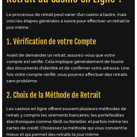
Le processus de retrait peut varier d’un casino à l’autre, mais
voici les étapes générales à suivre pour effectuer un retrait le
jour même :
1. Vérification de votre Compte
Avant de demander un retrait, assurez-vous que votre
compte est vérifié. Cela implique généralement de fournir
des documents d’identité et de confirmer votre adresse. Une
fois votre compte vérifié, vous pourrez effectuer des retraits
sans problème.
2. Choix de la Méthode de Retrait
Les casinos en ligne offrent souvent plusieurs méthodes de
retrait, y compris les virements bancaires, les portefeuilles
électroniques comme Skrill ou Neteller, et parfois même les
cartes de crédit. Choisissez la méthode qui vous convient le
mieux et qui permet des retraits le jour même.