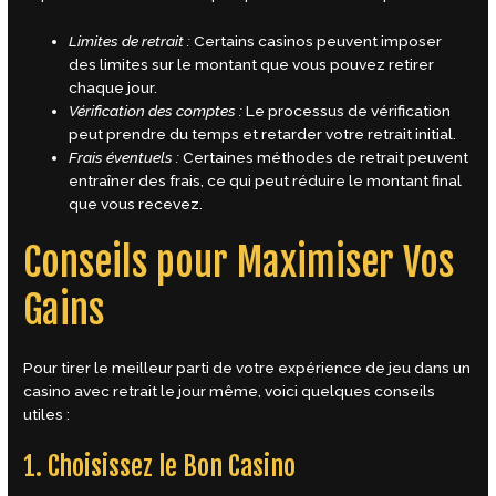
Limites de retrait :
Certains casinos peuvent imposer
des limites sur le montant que vous pouvez retirer
chaque jour.
Vérification des comptes :
Le processus de vérification
peut prendre du temps et retarder votre retrait initial.
Frais éventuels :
Certaines méthodes de retrait peuvent
entraîner des frais, ce qui peut réduire le montant final
que vous recevez.
Conseils pour Maximiser Vos
Gains
Pour tirer le meilleur parti de votre expérience de jeu dans un
casino avec retrait le jour même, voici quelques conseils
utiles :
1. Choisissez le Bon Casino