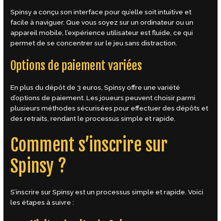
Spinsy a conçu son interface pour qu’elle soit intuitive et
facile à naviguer. Que vous soyez sur un ordinateur ou un
appareil mobile, l’expérience utilisateur est fluide, ce qui
permet de se concentrer sur le jeu sans distraction.
Options de paiement variées
En plus du dépôt de 3 euros, Spinsy offre une variété
d’options de paiement. Les joueurs peuvent choisir parmi
plusieurs méthodes sécurisées pour effectuer des dépôts et
des retraits, rendant le processus simple et rapide.
Comment s’inscrire sur
Spinsy ?
S’inscrire sur Spinsy est un processus simple et rapide. Voici
les étapes à suivre :