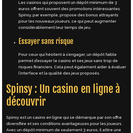
Les casinos qui proposent un dépôt minimum de 3
euros offrent souvent des promotions intéressantes.
Spinsy, par exemple, propose des bonus attrayants
pour les nouveaux joueurs, ce qui peut augmenter
considérablement leur temps de jeu.
Essayer sans risque
Pour ceux qui hésitent à s’engager, un dépôt faible
permet d’essayer le casino et ses jeux sans trop de
risques financiers. Cela peut également aider à évaluer
l’interface et la qualité des jeux proposés.
Spinsy : Un casino en ligne à
découvrir
Spinsy est un casino en ligne qui se démarque par son offre
diversifiée et ses conditions avantageuses pour les joueurs.
Avec un dépôt minimum de seulement 3 euros, il attire une