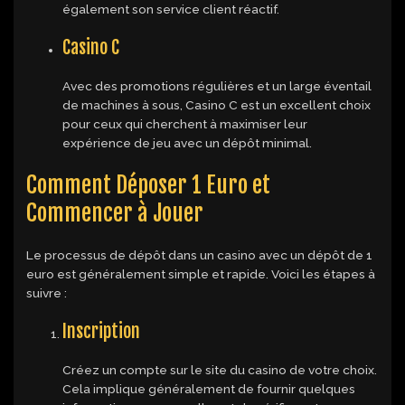
également son service client réactif.
Casino C
Avec des promotions régulières et un large éventail
de machines à sous, Casino C est un excellent choix
pour ceux qui cherchent à maximiser leur
expérience de jeu avec un dépôt minimal.
Comment Déposer 1 Euro et
Commencer à Jouer
Le processus de dépôt dans un casino avec un dépôt de 1
euro est généralement simple et rapide. Voici les étapes à
suivre :
Inscription
Créez un compte sur le site du casino de votre choix.
Cela implique généralement de fournir quelques