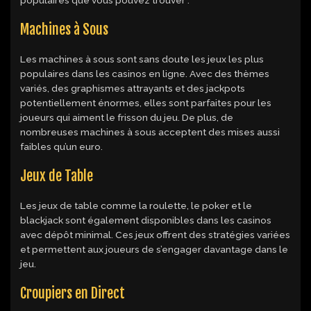
Machines à Sous
Les machines à sous sont sans doute les jeux les plus
populaires dans les casinos en ligne. Avec des thèmes
variés, des graphismes attrayants et des jackpots
potentiellement énormes, elles sont parfaites pour les
joueurs qui aiment le frisson du jeu. De plus, de
nombreuses machines à sous acceptent des mises aussi
faibles qu’un euro.
Jeux de Table
Les jeux de table comme la roulette, le poker et le
blackjack sont également disponibles dans les casinos
avec dépôt minimal. Ces jeux offrent des stratégies variées
et permettent aux joueurs de s’engager davantage dans le
jeu.
Croupiers en Direct