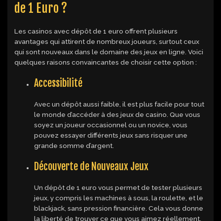
de 1 Euro ?
Les casinos avec dépôt de 1 euro offrent plusieurs
avantages qui attirent de nombreux joueurs, surtout ceux
qui sont nouveaux dans le domaine des jeux en ligne. Voici
quelques raisons convaincantes de choisir cette option :
Accessibilité
Avec un dépôt aussi faible, il est plus facile pour tout
le monde d’accéder à des jeux de casino. Que vous
soyez un joueur occasionnel ou un novice, vous
pouvez essayer différents jeux sans risquer une
grande somme d’argent.
Découverte de Nouveaux Jeux
Un dépôt de 1 euro vous permet de tester plusieurs
jeux, y compris les machines à sous, la roulette, et le
blackjack, sans pression financière. Cela vous donne
la liberté de trouver ce que vous aimez réellement.