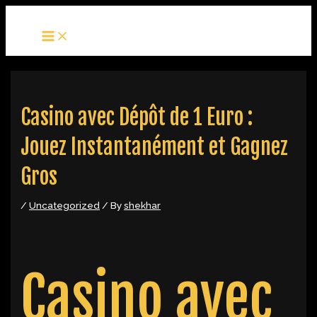
MAIN
Skip
Post
MENU
to
navigation
content
Casino avec Dépôt de 1 Euro :
Jouez Instantanément et Gagnez
Gros
/
Uncategorized
/ By
shekhar
Casino avec