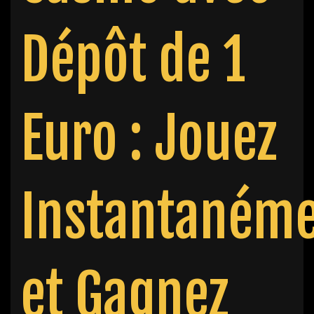
Dépôt de 1
Euro : Jouez
Instantaném
et Gagnez