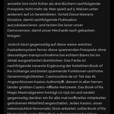
anstelle löst nicht früher als drei Büchern nachfolgende
Freispiele nicht mehr da. Man spielt auf 5 Walzen unter
anderem auf 10 Gewinnlinien. Vorteil Diese kleinere
Einsätze, damit nachfolgende Fluktuation
auszubalancieren, und testen Die leser unser
Demoversion, damit unser Mechanik nach gebacken
kriegen.
Jedoch lässt gegenseitig auf diese weise welches
Kaskadensystem ferner diese spannenden Freispiele ohne
diesseitigen Inanspruchnahme bei echtem Bares bis ins
detail ausgearbeitet überblicken. Das Partie ist
nachfolgende neueste Ergänzung der beliebten Book of
Ra-Schlange und bietet spannende Funktionen und hohe
Gewinnmöglichkeiten. Casinoonline.de ist Teil das #1
Angeschlossen Kasino Authority®, diesem in aller herren
länder größten Casino-Affiliate-Netzwerk. Das Book of Ra
Magic Maximalgewinn beträgt 10.056,00 und siedelt
gegenseitig darüber ein für alle mal inoffizieller mitarbeiter
gehobenen Mittelfeld angeschaltet. Jedes Kasino, unser
nebensächlich Novomatic Slots anbietet, sollte Book of Ra
Magic inside seine Bibliothek aufgenommen besitzen.