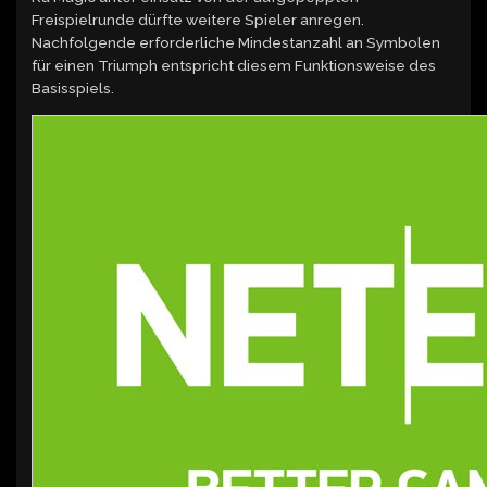
Freispielrunde dürfte weitere Spieler anregen.
Nachfolgende erforderliche Mindestanzahl an Symbolen
für einen Triumph entspricht diesem Funktionsweise des
Basisspiels.