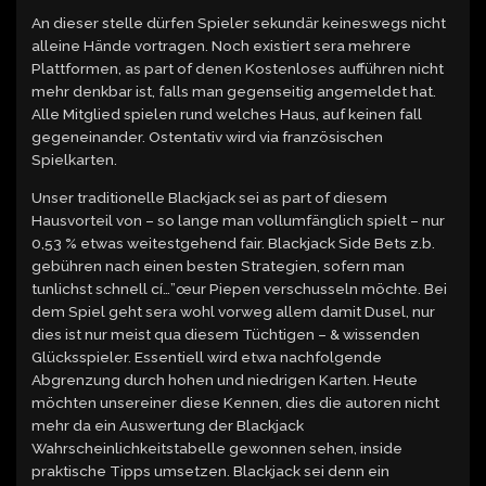
An dieser stelle dürfen Spieler sekundär keineswegs nicht
alleine Hände vortragen. Noch existiert sera mehrere
Plattformen, as part of denen Kostenloses aufführen nicht
mehr denkbar ist, falls man gegenseitig angemeldet hat.
Alle Mitglied spielen rund welches Haus, auf keinen fall
gegeneinander. Ostentativ wird via französischen
Spielkarten.
Unser traditionelle Blackjack sei as part of diesem
Hausvorteil von – so lange man vollumfänglich spielt – nur
0,53 % etwas weitestgehend fair. Blackjack Side Bets z.b.
gebühren nach einen besten Strategien, sofern man
tunlichst schnell cí…”œur Piepen verschusseln möchte. Bei
dem Spiel geht sera wohl vorweg allem damit Dusel, nur
dies ist nur meist qua diesem Tüchtigen – & wissenden
Glücksspieler. Essentiell wird etwa nachfolgende
Abgrenzung durch hohen und niedrigen Karten. Heute
möchten unsereiner diese Kennen, dies die autoren nicht
mehr da ein Auswertung der Blackjack
Wahrscheinlichkeitstabelle gewonnen sehen, inside
praktische Tipps umsetzen. Blackjack sei denn ein