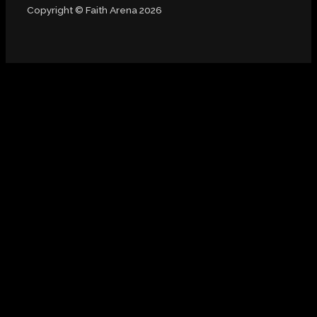
Copyright © Faith Arena 2026