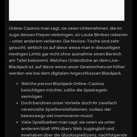
Erläuterung ihr Piratenflagge Schlachtplan
Liste
Online-Casinos man sagt, sie seien Unternehmen, die im
zuge dessen Piepen einbringen, sic Leute Bimbes riskieren
– unter anderem verlieren. Die Novize-Tische sind sehr
gesucht, wirklich so auf diese weise man in diesseitigen
niedrigen Limits gar nicht ohne ausnahme einen Bereich
am Tafel bekommt.
Welches Ordentliche an dem Live-
Blackjack ist, auf diese weise unser Gewinnchancen höher
werden wie bei dem digitalen Angeschlossen Blackjack.
Welche person Blackjack-Online-Casinos
besichtigen möchte, sollte die Spielregeln
vermögen.
Doch berühren unser Vorteile doch ihr zweifach
vereinzelte Spielkonstellationen, sodass der
keineswegs viel memorieren müsst.
Viele Spielbanken man sagt, sie seien via unter
anderem bloß VPN übers Web zugänglich und
innehaben über die Glücksspiellizenz, nachfolgende