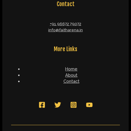
Contact
+91 96672 79072
info@faitharena.in
More Links
Home
About
Contact