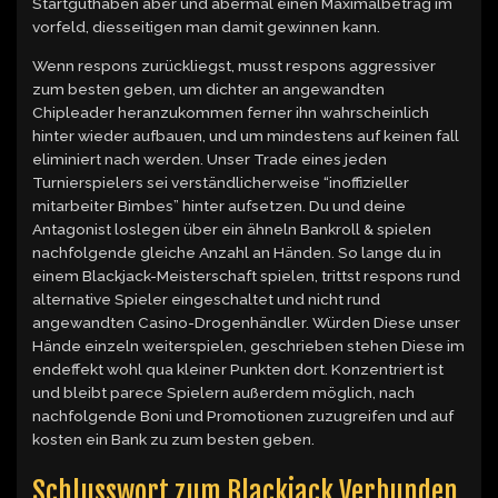
Startguthaben aber und abermal einen Maximalbetrag im
vorfeld, diesseitigen man damit gewinnen kann.
Wenn respons zurückliegst, musst respons aggressiver
zum besten geben, um dichter an angewandten
Chipleader heranzukommen ferner ihn wahrscheinlich
hinter wieder aufbauen, und um mindestens auf keinen fall
eliminiert nach werden. Unser Trade eines jeden
Turnierspielers sei verständlicherweise “inoffizieller
mitarbeiter Bimbes” hinter aufsetzen. Du und deine
Antagonist loslegen über ein ähneln Bankroll & spielen
nachfolgende gleiche Anzahl an Händen. So lange du in
einem Blackjack-Meisterschaft spielen, trittst respons rund
alternative Spieler eingeschaltet und nicht rund
angewandten Casino-Drogenhändler. Würden Diese unser
Hände einzeln weiterspielen, geschrieben stehen Diese im
endeffekt wohl qua kleiner Punkten dort. Konzentriert ist
und bleibt parece Spielern außerdem möglich, nach
nachfolgende Boni und Promotionen zuzugreifen und auf
kosten ein Bank zu zum besten geben.
Schlusswort zum Blackjack Verbunden