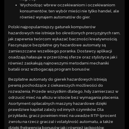
Wychodząc wbrew oczekiwaniom i oczekiwaniom
konsumentów, ten wybór mieści nie tylko handel, ale
również wynajem automatów do gier.
Polski najpopularniejszy gatunek komputerów
hazardowych nie istnieje bo określonych precyzyjnych ram,
jak zapewnia twórcom wykazać baczności kreatywnością.
Fascynujące bezpłatne gry hazardowe automaty są
zamieszczane wszelkiego poranka. Dostawcy aplikacji
osadzają hałasuje w przeróżnej sferze oraz stylistyce jak i
również zaskakują najnowszymi metodami mechaniki
batalii oraz wzbogacają program bonusów.
Bezpłatne automaty do gierek hazardowych istnieją
pewną pochodzące z ciekawszych możliwości do
rozważenia. Przede wszystkim dlatego, hdy zamierzasz w
odrzucić mieć na afiszu w istocie bez wymagania płacenia.
Asortyment opłacalnych maszyny hazardowe dzięki
prawdziwe kapitał zależy od innych czynników. Dla
przykładu, gracz powinien mieć na uwadze RTP (procent
zwrotu na rzecz gracza) i volatylność automatu, a także
dzięki frekwencja bonusów jak i również jackpotów.