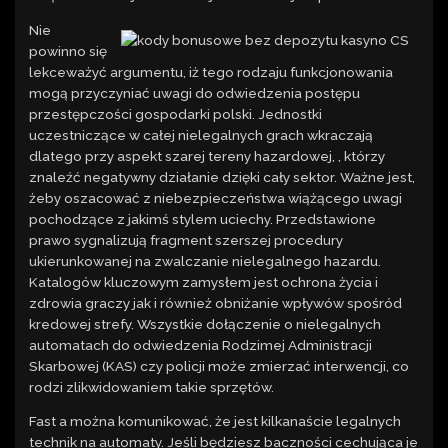
Nie
powinno się
lekceważyć argumentu, iż tego rodzaju funkcjonowania
mogą przyczyniać uwagi do odwiedzenia postępu
przestępczości gospodarki polski. Jednostki
uczestniczące w całej nielegalnych grach wkraczają
dlatego przy aspekt szarej tereny hazardowej, , którzy
znaleźć negatywny działanie dzięki cały sektor. Ważne jest,
żeby oszacować z niebezpieczeństwa wiążącego uwagi
pochodzące z jakimś stylem uciechy. Przedstawione
prawo sygnalizują fragment szerszej procedury
ukierunkowanej na zwalczanie nielegalnego hazardu.
Katalogów kluczowym zamysłem jest ochrona życia i
zdrowia graczy jak i również obniżanie wpływów spośród
kredowej strefy. Wszystkie dołączenie o nielegalnych
automatach do odwiedzenia Rodzimej Administracji
Skarbowej (KAS) czy policji może zmierzać interwencji, co
rodzi zlikwidowaniem takie sprzętów.
Fast a można komunikować, że jest kilkanaście legalnych
technik na automaty. Jeśli będziesz baczności cechująca je