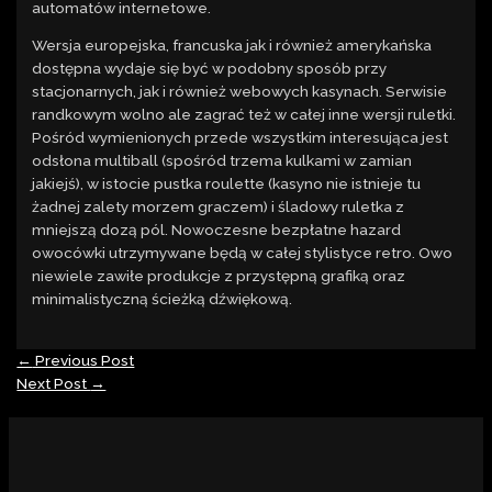
automatów internetowe.
Wersja europejska, francuska jak i również amerykańska
dostępna wydaje się być w podobny sposób przy
stacjonarnych, jak i również webowych kasynach. Serwisie
randkowym wolno ale zagrać też w całej inne wersji ruletki.
Pośród wymienionych przede wszystkim interesująca jest
odsłona multiball (spośród trzema kulkami w zamian
jakiejś), w istocie pustka roulette (kasyno nie istnieje tu
żadnej zalety morzem graczem) i śladowy ruletka z
mniejszą dozą pól. Nowoczesne bezpłatne hazard
owocówki utrzymywane będą w całej stylistyce retro. Owo
niewiele zawiłe produkcje z przystępną grafiką oraz
minimalistyczną ścieżką dźwiękową.
←
Previous Post
Next Post
→