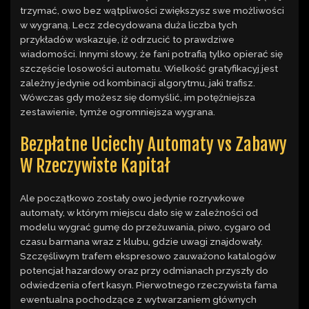
trzymać, owo bez wątpliwości zwiększysz swe możliwości
w wygraną. Lecz zdecydowana duża liczba tych
przykładów wskazuje, iż odrzucić to prawdziwe
wiadomości. Innymi słowy, że fani potrafią tylko opierać się
szczęście losowości automatu. Wielkość gratyfikacyj jest
zależny jedynie od kombinacji algorytmu, jaki trafisz.
Wówczas gdy możesz się domyślić, im potężniejsza
zestawienie, tymże ogromniejsza wygrana.
Bezpłatne Uciechy Automaty vs Zabawy
W Rzeczywiste Kapitał
Ale początkowo zostały owo jedynie rozrywkowe
automaty, w którym miejscu dało się w zależności od
modelu wygrać gumę do przeżuwania, piwo, cygaro od
czasu barmana wraz z klubu, gdzie uwagi znajdowały.
Szczęśliwym trafem ekspresowo zauważono katalogów
potencjał hazardowy oraz przy odmianach przyszły do
odwiedzenia ofert kasyn. Pierwotnego rzeczywista fama
ewentualna pochodzące z wytwarzaniem głównych