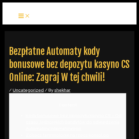
MAIN
Skip
Post
MENU
to
navigation
content
Bezpłatne Automaty kody
bonusowe bez depozytu kasyno CS
Online: Zagraj W tej chwili!
/
Uncategorized
/ By
shekhar
Content
Kody bonusowe bez depozytu kasyno CS – Od
czasu Jednorękich Bandytów do odwiedzenia
Automatów Internetowego
Zobacz terminologię na rzecz konsol po