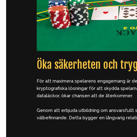
Öka säkerheten och try
För att maximera spelarens engagemang är de
kryptografiska lösningar för att skydda spelar
dataläckor, ökar chansen att de återkommer.
Genom att erbjuda utbildning om ansvarsfullt s
välbefinnande. Detta bygger en långvarig relat