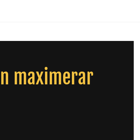
Home
About
Contact
on maximerar