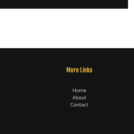
Next Post
→
More Links
Home
n
About
Contact