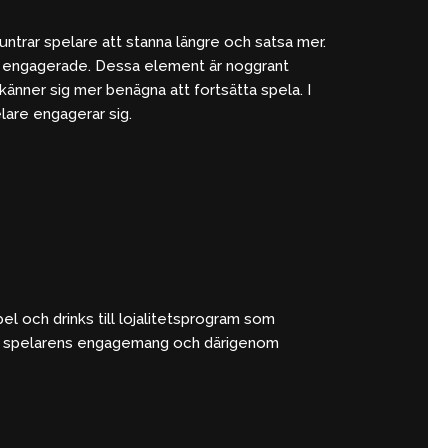
ntrar spelare att stanna längre och satsa mer.
em engagerade. Dessa element är noggrant
 känner sig mer benägna att fortsätta spela. I
elare engagerar sig.
el och drinks till lojalitetsprogram som
öka spelarens engagemang och därigenom