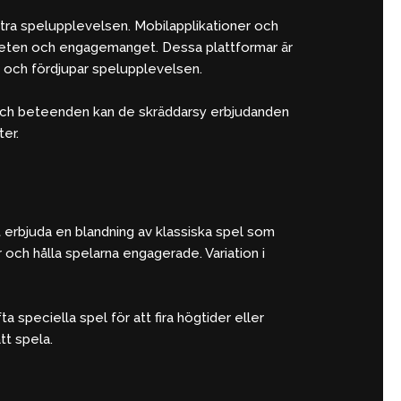
tra spelupplevelsen. Mobilapplikationer och
ligheten och engagemanget. Dessa plattformar är
p och fördjupar spelupplevelsen.
 och beteenden kan de skräddarsy erbjudanden
er.
erbjuda en blandning av klassiska spel som
 och hålla spelarna engagerade. Variation i
 speciella spel för att fira högtider eller
tt spela.