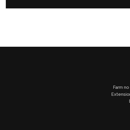
←
Previous Post
Farm no 
Extension