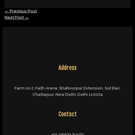
←
Previous Post
Next Post
→
Address
Farm no 2, Faith Arena, Shahoorpur Extension, Sat Bari,
Chattarpur, New Delhi, Delhi 110074
Contact
+91 96672 79072