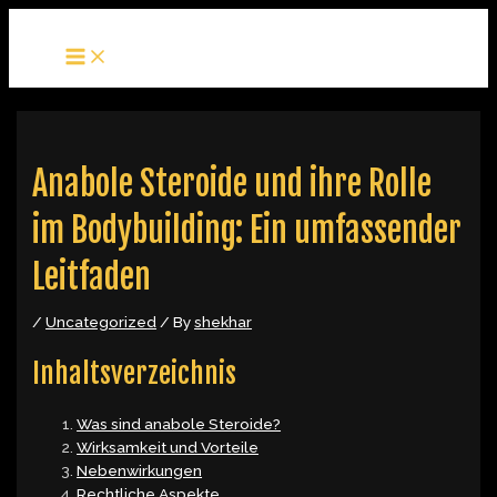
MAIN
Skip
Post
MENU
to
navigation
content
Anabole Steroide und ihre Rolle
im Bodybuilding: Ein umfassender
Leitfaden
/
Uncategorized
/ By
shekhar
Inhaltsverzeichnis
Was sind anabole Steroide?
Wirksamkeit und Vorteile
Nebenwirkungen
Rechtliche Aspekte