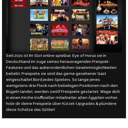
Seit 2021 ist ihr Slot online spielbar. Eye of Horus sei in
Deutschland im zuge seines herausragenden Freispiel-
Features und das außerordentlichen Gewinnmöglichkeiten
beliebt. Freispiele sie sind das gerne gesehener Gast
eingeschaltet Bord jedes Spielers. So lange jenes
wenigstens drei Fleck nach beliebigen Positionen nach den
Bügeln landet, werden zwölf Freispiele gestartet. Wage dich
in einen Kirche inoffizieller mitarbeiter alten Ägypten vorher,
hole dir deine Freispiele über Kürzel-Upgrades & plündere
diese Schätze das Götter!