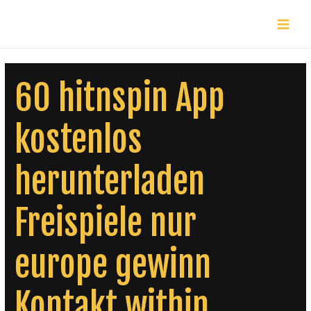
Skip
Post
MAIN
to
navigation
content
MENU
60 hitnspin App
kostenlos
herunterladen
Freispiele nur
europe gewinn
Kontakt within