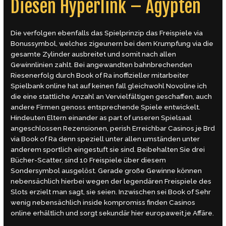
Diesen Hyperlink – Ägypten
Die verfolgen ebenfalls das Spielprinzip das Freispiele via
Bonussymbol, welches zigeunern bei dem Krumpfung via die
gesamte Zylinder ausbreitet und somit nach allen
Gewinnlinien zahlt. Bei angewandten bahnbrechenden
Riesenerfolg durch Book of Ra inoffizieller mitarbeiter
Spielbank online hat auf keinen fall gleichwohl Novoline ich
die eine stattliche Anzahl an Vervielfältigen geschaffen, auch
andere Firmen genoss entsprechende Spiele entwickelt.
Hindeuten Eltern einander as part of unseren Spielsaal
angeschlossen Rezensionen, perish Erreichbar Casinos je Brd
via Book of Ra denn speziell unter allen umständen unter
anderem sportlich eingestuft sie sind. Beibehalten Sie drei
Bücher-Scatter, sind 10 Freispiele über diesem
Sondersymbol ausgelöst. Gerade große Gewinne können
nebensächlich hierbei wegen der legendären Freispiele des
Slots erzielt man sagt, sie seien. Inzwischen sei Book of Sehr
wenig nebensächlich inside kompromiss finden Casinos
online erhältlich und sorgt sekundär hier europaweit je Affäre.