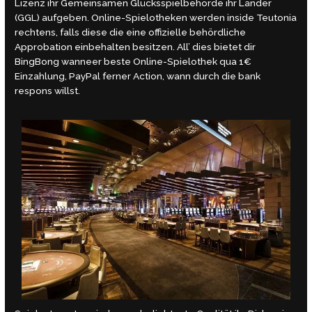
Lizenz ihr Gemeinsamen Glücksspielbehörde ihr Länder
(GGL) aufgeben. Online-Spielotheken werden inside Teutonia
rechtens, falls diese die eine offizielle behördliche
Approbation einbehalten besitzen. All’ dies bietet dir
BingBong wanneer beste Online-Spielothek qua 1€
Einzahlung, PayPal ferner Action, wann durch die bank
respons willst.