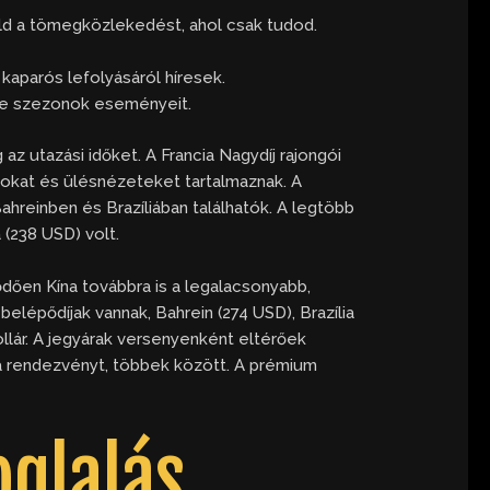
áld a tömegközlekedést, ahol csak tudod.
kaparós lefolyásáról híresek.
one szezonok eseményeit.
az utazási időket. A Francia Nagydíj rajongói
ntokat és ülésnézeteket tartalmaznak. A
reinben és Brazíliában találhatók. A legtöbb
(238 USD) volt.
ődően Kína továbbra is a legalacsonyabb,
elépődíjak vannak, Bahrein (274 USD), Brazília
dollár. A jegyárak versenyenként eltérőek
 a rendezvényt, többek között. A prémium
oglalás