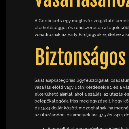
A Gootickets egy meglévő szolgáltató keresk
elérhetőséggel és rendszeresen a legolcsóbb j
vonatkoznak az Early Bird jegyekre, illetve
Biztonságos 
Saját alapkategóriás ügyfélszolgálati csapat
vásárlás előtti vagy utáni kérdéseidet, és a 
elkerülhető ajánlat, ahol a szállás, az utazás 
belépőkategória friss megjegyzéseit, hogy kö
és 1533 dollár között mozoghatnak, ha megnéz
az utazásodon, és amelyek ára 375 és 2414 do
A megállóhelyen egyénileg is irányítha