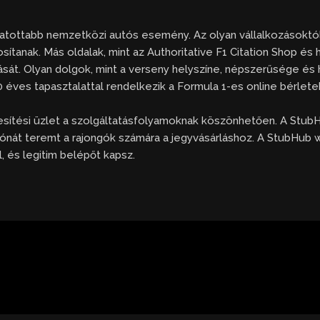
gatottabb nemzetközi autós esemény. Az olyan vállalkozásoktól 
tosítanak. Más oldalak, mint az Authoritative F1 Citation Shop és
ását. Olyan dolgok, mint a verseny helyszíne, népszerűsége és h
0 éves tapasztalattal rendelkezik a Formula 1-es online bérlet
sítési üzlet a szolgáltatásfolyamoknak köszönhetően. A StubH
ónát teremt a rajongók számára a jegyvásárláshoz. A StubHub we
 és legitim belépőt kapsz.