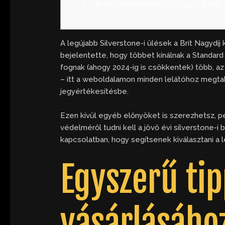
Terepi ülőhelyek és VIP jegyfoglalás
A legújabb Silverstone-i ülések a Brit Nagydíj
bejelentette, hogy többet kínálnak a Standard
fognak (ahogy 2024-ig is csökkentek) több, az
– itt a weboldalamon minden lelátóhoz megta
jegyértékesítésbe.
Ezen kívül egyéb előnyöket is szerezhetsz, pé
védelméről tudni kell a jövő évi silverstone-i
kapcsolatban, hogy segítsenek kiválasztani a 
Egyszerű tip
vásárlásáho