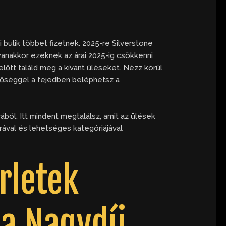
i bulik többet fizetnek. 2025-re Silverstone
gyanakkor ezeknek az árai 2025-ig csökkenni
előtt találd meg a kívánt üléseket.
Nézz körül
tőséggel a fejedben beléphetsz a
ból. Itt mindent megtalálsz, amit az ülések
orával és lehetséges kategóriájával
rletek
a Nagydíj