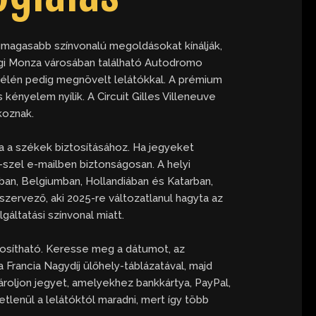
egmagasabb színvonalú megoldásokat kínálják,
ági Monza városában található Autodromo
zélén pedig megnövelt lelátókkal. A prémium
kényelem nyílik. A Circuit Gilles Villeneuve
koznak.
a a székek biztosításához. Ha jegyeket
-szel e-mailben biztonságosan. A helyi
an, Belgiumban, Hollandiában és Katarban,
zervező, aki 2025-re változatlanul hagyta az
áltatási színvonal miatt.
ztosítható. Keresse meg a dátumot, az
a Francia Nagydíj ülőhely-táblázatával, majd
ároljon jegyet, amelyekhez bankkártya, PayPal,
tlenül a lelátóktól maradni, mert így több