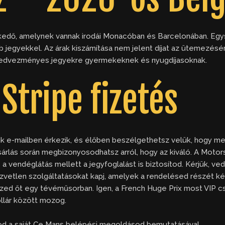
edő, amelynek vannak irodái Monacóban és Barcelonában. Egys
egyekkel. Az árak kiszámítása nem jelent díjat az ütemezésért
 a kedvezményes jegyekre gyermekeknek és nyugdíjasoknak.
Stripe fizetés
unk e-mailben érkezik, és élőben beszélgethetsz velük, hogy me
vásárlás során megbizonyosodhatsz arról, hogy az kiváló. A Moto
és a vendéglátás mellett a jegyfoglalást is biztosítod. Kérjük, v
zvetlen szolgáltatásokat kapj, amelyek a rendelésed részét ké
ed őt egy tévéműsorban. Igen, a French Huge Prix most VIP cs
llár között mozog.
tod a saját Ce Mans belépési megoldásod bemutatásával.