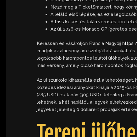
Nézd meg a TicketSmartert, hogy könnye
A lelátó első lépése, és ez a legolcsób
A friss kékes és talán vöröses terület
Az új, 2026-os Monaco GP ígéretes ese
Keressen és vásároljon Francia Nagydíj
https:
imádják az alacsony árú szolgáltatásainkat, é
legolcsóbb hárompontos lelátói ülőhelyek 202
más verseny, amely olcsó hárompontos foglalá
Az új szurkoló kihasználta ezt a lehetőséget,
közepes idézési arányokat kínálja a 2025-ös F
(285 USD) és Japán (305 USD). Jelenleg a Franc
lehetnek, a hét napjától, a jegyek elhelyezke
jegyeket jelenleg 0 dollárért próbálják értéke
Terepi ülőhe