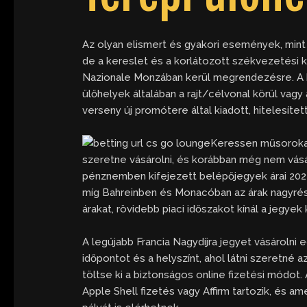
Az olyan elismert és gyakori események, mint 
de a kereslet és a korlátozott székvezetési 
Nazionale Monzában kerül megrendezésre. A ha
ülőhelyek általában a rajt/célvonal körül vagy
verseny új promótere által kiadott, hitelesíte
Keressen műsorokat 
szeretne vásárolni, és korábban még nem vásár
pénznemben kifejezett belépőjegyek árai 2024
míg Bahreinben és Monacóban az árak nagyrész
árakat, rövidebb piaci időszakot kínál a jegye
A legújabb Francia Nagydíjra jegyet vásárolni 
időpontot és a helyszínt, ahol látni szeretné a
töltse ki a biztonságos online fizetési módot.
Apple Shell fizetés vagy Affirm tartozik, és a