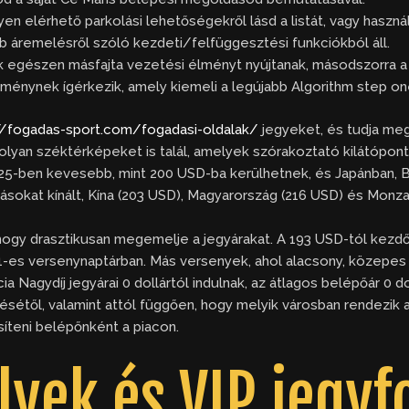
n elérhető parkolási lehetőségekről lásd a listát, vagy haszn
b áremelésről szóló kezdeti/felfüggesztési funkciókból áll.
ek egészen másfajta vezetési élményt nyújtanak, másodszorra a 
ménynek ígérkezik, amely kiemeli a legújabb Algorithm step 
//fogadas-sport.com/fogadasi-oldalak/
jegyeket, és tudja meg 
s olyan széktérképeket is talál, amelyek szórakoztató kilátópo
5-ben kevesebb, mint 200 USD-ba kerülhetnek, és Japánban, Bah
sokat kínált, Kína (203 USD), Magyarország (216 USD) és Monza 
 hogy drasztikusan megemelje a jegyárakat. A 193 USD-tól kezd
1-es versenynaptárban. Más versenyek, ahol alacsony, közepes b
ia Nagydíj jegyárai 0 dollártól indulnak, az átlagos belépőár 0 
désétől, valamint attól függően, hogy melyik városban rendezik
síteni belépőnként a piacon.
lyek és VIP jegyf