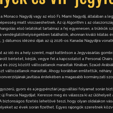
a Monaco Nagydíj vagy az első F1 Miami Nagydíj, általában a l
képesség miatt visszaeshetnek. Az új Algorithm 1 az olaszorsz
ngolás első lelátókat tartalmaz a fej egyenesen, a trükkök s
 a vendéglátóhelyiségekben találhatók, ahonnan kiváló kilátás és 
tt, 3 dátumos idézési díjak az új 2026-os Kanadai Nagydíjra vonat
az idő és a hely szerint, majd kattintson a Jegyvásárlás gombr
olt bérletet, kérjük, vegye fel a kapcsolatot a Personal Chairs
 és 2025 között változatlanok maradtak Kínában, Szaúd-Arábiáb
t változatlanok maradtak. Ahogy korábban említettük, néhány s
k konverziójának javítása érdekében a magasabb kormányzati szolg
egyszerű, gyors és a jegypénztári jegyváltási folyamat során bi
z új Francia Nagydíjat. Keresse meg és válassza ki az ülőhelyeit 
 A biztonságos fizetés lehetővé teszi, hogy olyan oldalakon vás
melyeket az évek során fizethet. Egyes rajongók szeretnek közve