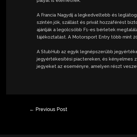
pályát is elérhetnek.
A Francia Nagydíj a legkedveltebb és legláto
szintén jók, szállást és privát hozzáférést biz
ajánlják a legolcsóbb F1-es bérletek megtalál
tájékoztatást. A Motorsport Entry több mint 2
A StubHub az egyik legnépszerűbb jegyértéke
jegyértékesítési piactereken, és kényelmes z
jegyeket az eseményre, amelyen részt veszel,
←
Previous Post