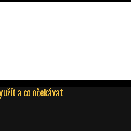
yužít a co očekávat