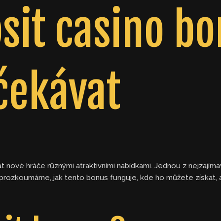
sit casino bo
očekávat
at nové hráče různými atraktivními nabídkami. Jednou z nejzajíma
u prozkoumáme, jak tento bonus funguje, kde ho můžete získat, 