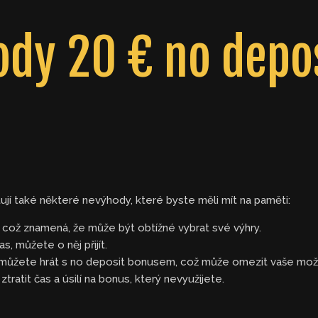
ody 20 € no depos
ují také některé nevýhody, které byste měli mít na paměti:
ož znamená, že může být obtížné vybrat své výhry.
, můžete o něj přijít.
 můžete hrát s no deposit bonusem, což může omezit vaše mož
atit čas a úsilí na bonus, který nevyužijete.