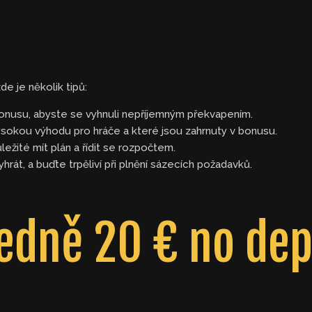
e je několik tipů:
onusu, abyste se vyhnuli nepříjemným překvapením.
ysokou výhodu pro hráče a které jsou zahrnuty v bonusu.
ležité mít plán a řídit se rozpočtem.
át, a buďte trpěliví při plnění sázecích požadavků.
edně 20 € no dep