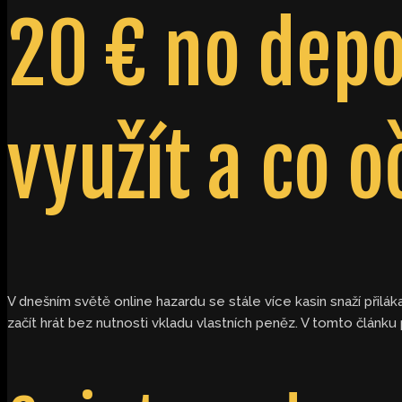
20 € no depo
využít a co 
V dnešním světě online hazardu se stále více kasin snaží přilák
začít hrát bez nutnosti vkladu vlastních peněz. V tomto článk