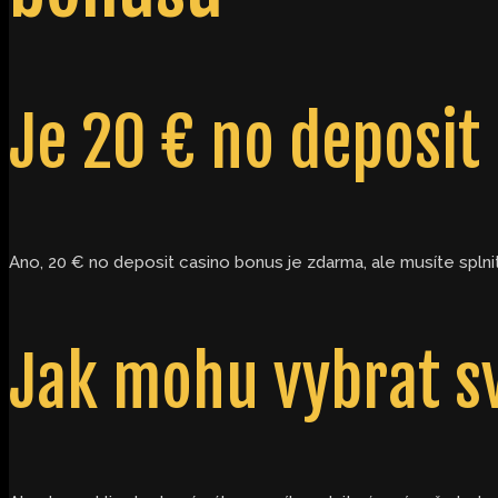
Je 20 € no deposi
Ano, 20 € no deposit casino bonus je zdarma, ale musíte splnit
Jak mohu vybrat s