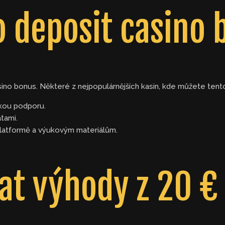
o deposit casino
sino bonus. Některé z nejpopulárnějších kasin, kde můžete tento 
ckou podporu.
tami.
platformě a výukovým materiálům.
at výhody z 20 €