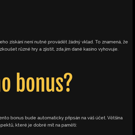
jeho získání není nutné provádět žádný vklad. To znamená, že
zkoušet různé hry a zjistit, zda jim dané kasino vyhovuje.
no bonus?
tento bonus bude automaticky připsán na váš účet. Většina
spektů, které je dobré mít na paměti: