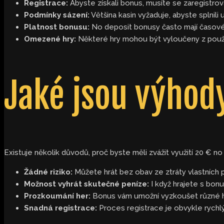
Registrace:
Abyste získali bonus, musíte se zaregistrovat
Podmínky sázení:
Většina kasin vyžaduje, abyste splnili
Platnost bonusu:
No deposit bonusy často mají časové
Omezené hry:
Některé hry mohou být vyloučeny z použit
Jaké jsou výhod
Existuje několik důvodů, proč byste měli zvážit využití 20 € n
Žádné riziko:
Můžete hrát bez obav ze ztráty vlastních pe
Možnost vyhrát skutečné peníze:
I když hrajete s bon
Prozkoumání her:
Bonus vám umožní vyzkoušet různé hry
Snadná registrace:
Proces registrace je obvykle rychl