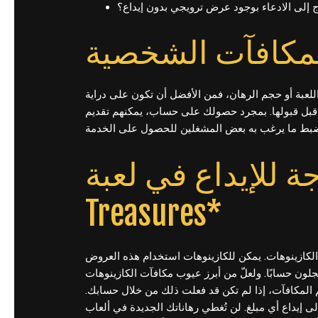
 إلى الادعاء بوجود عرض ترويجي بدون إيداع؟
المكافآت الشخصية
لعبة أو حجم الرهان، فمن الأفضل أن تكون على دراية
 قبل قبولها. بمجرد حصولك على حساب، يمكنهم تقديم
حاجة للإيداع في لعبة
Treasures*
ت بدون إيداع في مواقع الكازينوهات. يمكن للكازينوهات استخدام هذه العروض
جلون حسابًا. ولعلّ من أبرز عيوب مكافآت الكازينوهات
سم المكافآت، إذا لم تكن قد فعلت ذلك من خلال حسابك
ى إيداع أي مبلغ. لن تُغطي رهاناتك الجديدة في ألعاب