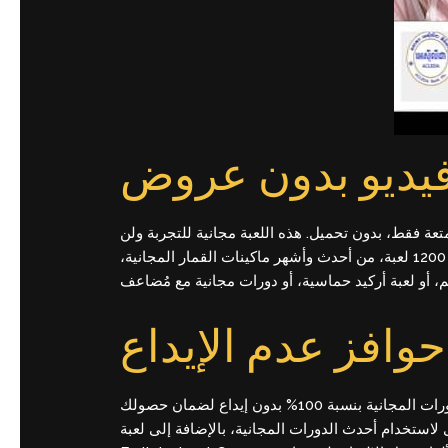
فيديو بدون عروض
تعة فقط، بدون تحميل. هذه اللعبة مجانية للتجربة ولن
تتطلب أي رسوم إضافية. يُمكنك الحصول عليها كلعبة خاصة بعد استيفاء شروط مُحددة. أحدث مجموعة مُميزة تضم أكثر من 1200 لعبة، من أحدث وأشهر ماكينات القمار المجانية،
وافز عدم الإيداع
عندما تجد شروط الرهان، ستجد أنها ميزة رائعة لأنك لست مضطرًا لإيداع مبلغ مبدئي. لدينا مجموعة مختارة من مكافآت الدورات المجانية بنسبة 100% بدون إيداع لضمان حصولك
 أخرى لاستخدام أحدث الدورات المجانية، بالإضافة إلى لعبة