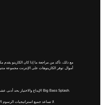
مع ذلك، تأكد من مراجعة ما إذا كان الكازينو يقدم 
أموال. توفر الكازينوهات على الإنترنت مجموعة متنوعة من خ.
الإيداع والاختيار بحد أدنى عشرة جنيهات إسترلينية من أجل المطالبة بـ 200 دورة مجانية بنسبة 100% من 10 بنسات لكل دورة ليتم استخدامها في لعبة Big Bass Splash.
لا تساعد جميع استراتيجيات الرسوم الأكثر أمانًا في الخطوة الأولى خلال كازينوهات نيوزيلندا، وبعضها يتضمن تكاليف أو تأخيرات أو مشاكل في الهاتف المحمول.