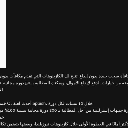
ن
مكافأة سحب جيدة بدون إيداع. تتيح لك الكازينوهات التي تقدم مكافآت بدون
يارات الدفع لإيداع الأموال، ويمكنك المطالبة بـ 50 دورة مجانية
ت
الإنترنت مكافأة 50 دورة مجانية للعملاء الجدد والحاليين.
خمسون دورة كحد أقصى لسمكة التراوت الضخمة Q، أحدث لعبة Splash، خلال 10 بنسات لكل دورة.
خمس