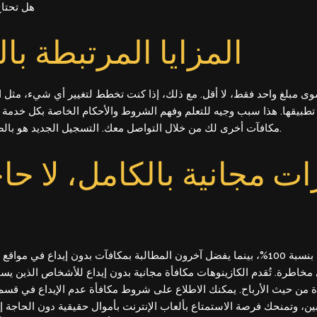
هل تحتاج
المزايا المرتبطة ب
ى مبلغ واحد فقط، لا أقل. مع ذلك، إذا كنت تخطط لتغيير أي شيء، مثل ال
تطبيقها. هذا سبب وجيه للتعلم وفهم الشروط والأحكام الخاصة بكل خدمة
مكافآت أخرى لك من خلال التواصل معك. التسجيل الجديد هو بالضبط ما يرغب به بعض المشغلين للحصول على الخدمة.
دورات مجانية بالكامل، لا  A
يرغب البعض في الحصول على دورات مجانية بنسبة 100%، بينما يفضل آخرون المطالبة بمكافآ
 مخاطرة. تُقدم الكازينوهات مكافأة مجانية بدون إيداع للأشخاص الذين يس
دودة من حيث الأرباح. يمكنك الاطلاع على شروط مكافأة عدم الإيداع في ق
ين، وتمنحك فرصة الاستمتاع بألعاب الإنترنت بأموال حقيقية دون الحاجة إل