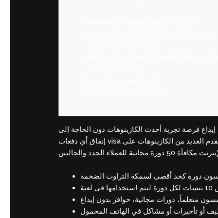
المزايا المرتبطة بالمكافآت الشخصية
دورات مجانية بالكامل، لا حاجة للإيداع في
لعبة Aztec Treasures*
صائح بسيطة للتسجيل للحصول على مكافأة
إضافية بدون إيداع
لعبة فيديو بدون عروض
سلبيات حوافز عدم الإيداع
 إيداع فرصة تجربة أحدث الكازينوهات دون الحاجة إلى
قدم العديد من الكازينوهات على
دفعات visa
إنفاق أي
ون متعلماً، دورات مجانية، حوافز بدون إيداع