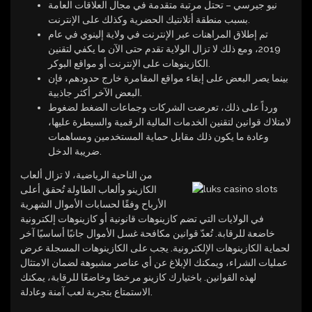
نيو جيرسي – تحتل مرتبة متقدمة في مجال العلاقات العامة
بسبب منطقة أتلانتيك الحضرية وكذلك على الإنترنت.
تم إطلاق المراهنات عبر الإنترنت في ولاية إلينوي في عام
2019، ومع ذلك لا تزال الولاية تقدم حتى الآن ما يكفي لتقنين
الكازينوهات على الإنترنت أو مواقع البوكر.
بينما يصر البعض على إبقاء مواقع المقامرة خارج حدودهم، فإن
البعض الآخر أكثر جاذبية.
ورداً على ذلك، تعرضت الشركات وجماعات الضغط لضغوط
لامتلاك قوانين لتقنين الخدمات المالية الرقمية والسيطرة عليها،
وعادة ما يكون ذلك مقابل حماية المستخدمين ومساهمات
ضريبة الدخل.
من الناحية الرياضية، لا تزال ألعاب
الكازينو وألعاب الطاولة تُحقق أعلى
الأرباح وفقًا لحسابات الأموال الشهرية
في الولايات التي تضم كازينوهات قانونية أو كازينوهات إلكترونية
خاضعة للرقابة. تُعدّ قوانين مكافحة غسل الأموال جانبًا أساسيًا آخر
لحماية الكازينوهات الإلكترونية. يجب على الكازينوهات المسجلة عرض
عمليات الشراء، ويمكنك الإبلاغ عن أي عناصر مشبوهة لضمان الامتثال
لهذه القوانين. باختيارك كازينو مرخصًا وخاضعًا للرقابة، يمكنك
الاستمتاع بتجربة لعب آمنة وعادلة.