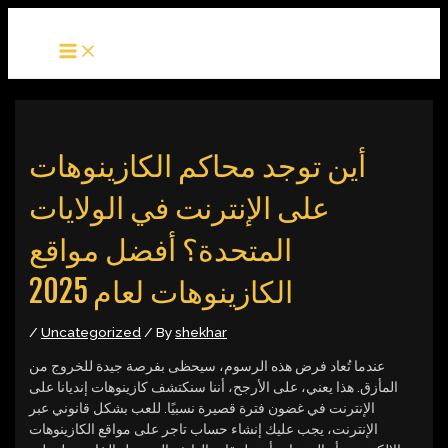
MAIN
Skip
Post
MENU
to
navigation
content
أين توجد محاكم الكازينوهات
على الإنترنت في الولايات
المتحدة؟ أفضل مواقع
الكازينوهات لعام 2025
/
Uncategorized
/ By
shekhar
عندما تُعاد فرض هذه الرسوم، سيحظى بفرصة جيدة للخروج من
المأزق. هذا يعني، على الأرجح، أننا سنكتشف كازينوهات إنديانا على
الإنترنت في غضون فترة قصيرة نسبيًا. للعب بشكل قانوني عبر
الإنترنت، يجب عليك إنشاء حساب تاجر على مواقع الكازينوهات