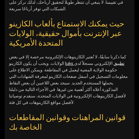
في تقييمنا. لا ينبغي أن تنتظر طويلًا لتحقيق أرباحك، لذلك نركز على
الشبكات التي توفر أرباحًا سريعة.
حيث يمكنك الاستمتاع بألعاب الكازينو
عبر الإنترنت بأموال حقيقية، الولايات
المتحدة الأمريكية
كما ذكرنا سابقًا، لا تُعتبر الكازينوهات الإلكترونية مرخصة إلا في بعض
luks تطبيق
الإلكتروني مسجلاً لدى
الولايات. ويجب أن يكون الكازينو
حكومة الولاية المعنية ليعمل في المقاطعة. ويمكن الاطلاع على
معلومات التسجيل في أسفل صفحات الكازينو لمعرفة الشهادات التي
يحملها المستخدم الجديد. سيجد بعض اللاعبين أن بعض النقاط
المذكورة أعلاه أكثر أهمية من غيرها. في الأجزاء التالية من دليلنا
لأفضل الكازينوهات الإلكترونية في الولايات المتحدة، سنقدم توصياتنا
لأفضل مواقع الكازينوهات في كل فئة.
قوانين المراهنات وقوانين المقاطعات
الخاصة بك