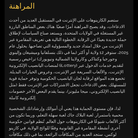
المراهنة
ستضم الكازينوهات على الإنترنت في المستقبل العديد من أحدث
الادعاءات، وقد يصبح المراهنة أمرًا صعبًا. هناك بعض المناطق البارزة
غير المستغلة في الولايات المتحدة، ويستعد صناع السياسات لإطلاق
حملة جديدة بعيدًا عن الرقابة. الخطوة التالية هي تعريف المقامرة عبر
الإنترنت من خلال امتداد جديد والمسؤولية التي تصاحبها. بحلول عام
2025، ستوفر 12 ولاية أو أكثر (بما في ذلك بنسلفانيا وميشيغان وإلينوي
وجورجيا وكنتاكي وكارولاينا الشمالية ونيويورك) تراخيص رسمية
لمنصات اليانصيب الإلكترونية (iLottery) لتقديم خدمات الدخول عبر
الإنترنت، والألعاب السريعة عبر الإنترنت، وعروض الخيارات البديلة.
تخضع هذه المواقع لرقابة لجان اليانصيب الحكومية وتوفر حماية قوية
للمستهلك. بعض الادعاءات تجعل الاشتراكات عبر الإنترنت فقط (مثل
اليانصيب الإلكتروني، ميجا مليونز)، بينما يقدم البعض الآخر خصومات
إلكترونية كاملة.
لذا، فإن مستوى الحماية هذا يعني أن أموالك وإرشاداتك الشخصية
محمية باستمرار. لعبة البلاك جاك لعبة سهلة التعلم، وربما تكون من
أكثر الألعاب شيوعًا في الكازينوهات حول العالم. تُنظم قوانين حكومية
أخرى أنشطة المقامرة غير القانونية وفقًا للوائح الولاية. في كازينو
لوكس، ستجد العديد من المكافآت الرائعة، بما في ذلك مكافآت