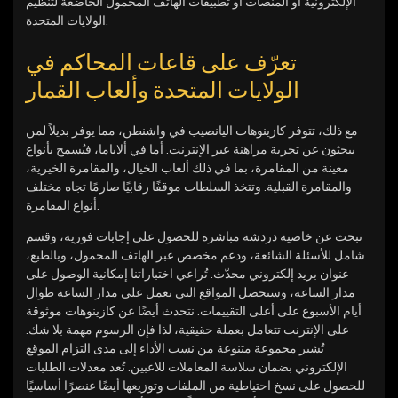
الإلكترونية أو المنصات أو تطبيقات الهاتف المحمول الخاضعة لتنظيم
الولايات المتحدة.
تعرّف على قاعات المحاكم في
الولايات المتحدة وألعاب القمار
مع ذلك، تتوفر كازينوهات اليانصيب في واشنطن، مما يوفر بديلاً لمن
يبحثون عن تجربة مراهنة عبر الإنترنت.
أما في ألاباما، فيُسمح بأنواع
معينة من المقامرة، بما في ذلك ألعاب الخيال، والمقامرة الخيرية،
والمقامرة القبلية. وتتخذ السلطات موقفًا رقابيًا صارمًا تجاه مختلف
أنواع المقامرة.
نبحث عن خاصية دردشة مباشرة للحصول على إجابات فورية، وقسم
شامل للأسئلة الشائعة، ودعم مخصص عبر الهاتف المحمول، وبالطبع،
عنوان بريد إلكتروني محدّث. تُراعي اختباراتنا إمكانية الوصول على
مدار الساعة، وستحصل المواقع التي تعمل على مدار الساعة طوال
أيام الأسبوع على أعلى التقييمات. نتحدث أيضًا عن كازينوهات موثوقة
على الإنترنت تتعامل بعملة حقيقية، لذا فإن الرسوم مهمة بلا شك.
تُشير مجموعة متنوعة من نسب الأداء إلى مدى التزام الموقع
الإلكتروني بضمان سلاسة المعاملات للاعبين. تُعد معدلات الطلبات
للحصول على نسخ احتياطية من الملفات وتوزيعها أيضًا عنصرًا أساسيًا